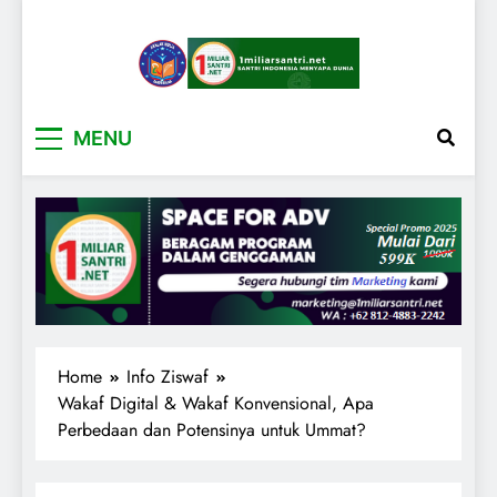
1miliarsantri.net
Santri Indonesia Menyapa Dunia
MENU
Home
Info Ziswaf
Wakaf Digital & Wakaf Konvensional, Apa
Perbedaan dan Potensinya untuk Ummat?