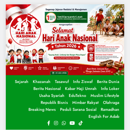
Sejarah
Khazanah
Tasawuf
Info Ziswaf
Berita Dunia
Berita Nasional
Kabar Haji Umrah
Info Loker
Usaha Syariah
EduTekno
Muslim Lifestyle
Republik Bisnis
Mimbar Rakyat
Olahraga
Breaking News
Peduli Sarana Sosial
Ramadhan
English For Adab