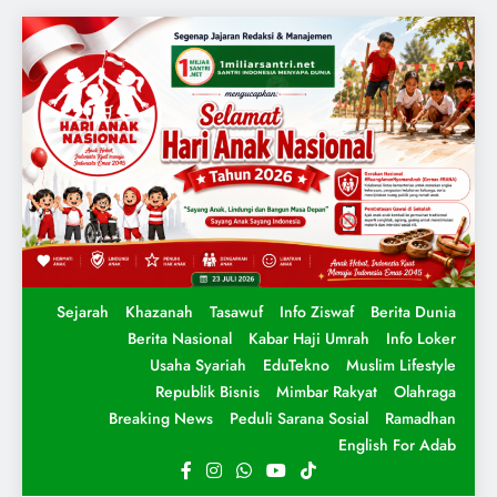
Sejarah
Khazanah
Tasawuf
Info Ziswaf
Berita Dunia
Berita Nasional
Kabar Haji Umrah
Info Loker
Usaha Syariah
EduTekno
Muslim Lifestyle
Republik Bisnis
Mimbar Rakyat
Olahraga
Breaking News
Peduli Sarana Sosial
Ramadhan
English For Adab