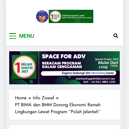
1miliarsantri.net
Santri Indonesia Menyapa Dunia
MENU
Home
Info Ziswaf
PT BIMA dan BMM Dorong Ekonomi Ramah
Lingkungan Lewat Program “Polah Jelantah”