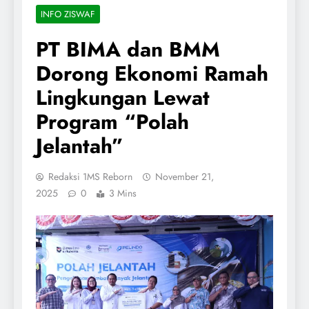
INFO ZISWAF
PT BIMA dan BMM
Dorong Ekonomi Ramah
Lingkungan Lewat
Program “Polah
Jelantah”
Redaksi 1MS Reborn
November 21,
2025
0
3 Mins