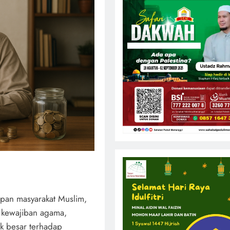
pan masyarakat Muslim,
 kewajiban agama,
ak besar terhadap