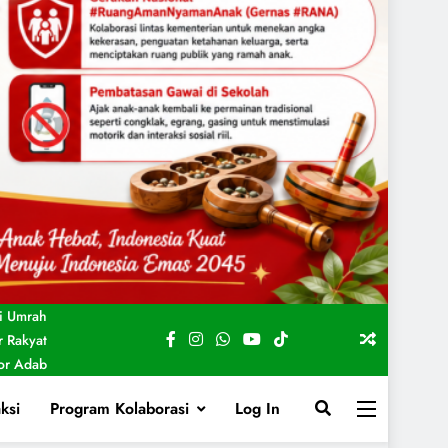
i Umrah
 Rakyat
For Adab
ksi
Program Kolaborasi
Log In