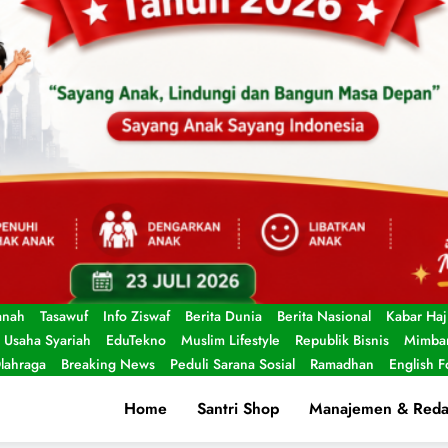
anah
Tasawuf
Info Ziswaf
Berita Dunia
Berita Nasional
Kabar Haj
Usaha Syariah
EduTekno
Muslim Lifestyle
Republik Bisnis
Mimbar
lahraga
Breaking News
Peduli Sarana Sosial
Ramadhan
English 
Home
Santri Shop
Manajemen & Reda