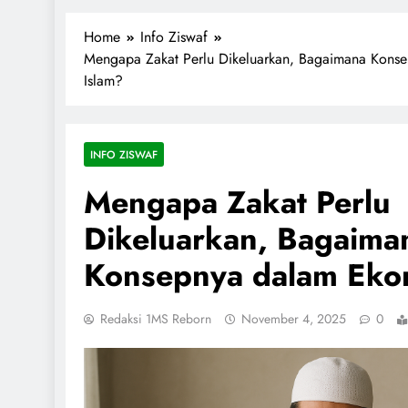
1miliarsantri.net
Santri Indonesia Menyapa Dunia
Home
Info Ziswaf
Mengapa Zakat Perlu Dikeluarkan, Bagaimana Kons
Islam?
INFO ZISWAF
Mengapa Zakat Perlu
Dikeluarkan, Bagaima
Konsepnya dalam Eko
Redaksi 1MS Reborn
November 4, 2025
0