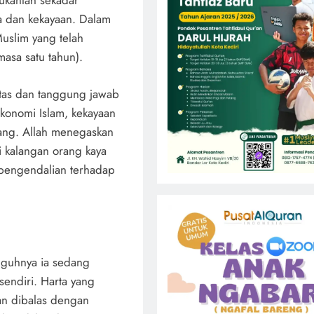
bukanlah sekadar
a dan kekayaan. Dalam
Muslim yang telah
asa satu tahun).
itas dan tanggung jawab
ekonomi Islam, kekayaan
rang. Allah menegaskan
i kalangan orang kaya
a pengendalian terhadap
gguhnya ia sedang
endiri. Harta yang
kan dibalas dengan