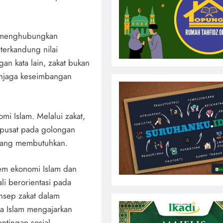
g menghubungkan
terkandung nilai
an kata lain, zakat bukan
menjaga keseimbangan
omi Islam. Melalui zakat,
erpusat pada golongan
 yang membutuhkan.
tem ekonomi Islam dan
li berorientasi pada
nsep zakat dalam
na Islam mengajarkan
ntingan sosial.