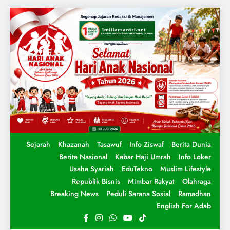
Sejarah
Khazanah
Tasawuf
Info Ziswaf
Berita Dunia
Berita Nasional
Kabar Haji Umrah
Info Loker
Usaha Syariah
EduTekno
Muslim Lifestyle
Republik Bisnis
Mimbar Rakyat
Olahraga
Breaking News
Peduli Sarana Sosial
Ramadhan
English For Adab