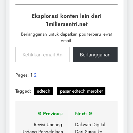
Eksplorasi konten lain dari
1miliarsantri.net
Berlangganan untuk dapatkan pos terbaru lewat
email.
Berlangganan
Pages:
1
2
Tagged:
edtech
pasar edtech meroket
Previous:
Next:
Revisi Undang-
Dakwah Digital:
Undang Pengelolaan
Dari Surau ke