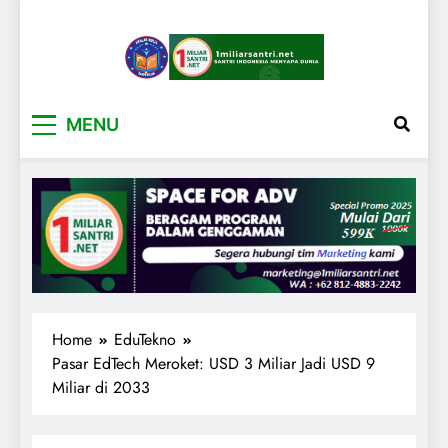
1miliarsantri.net
Santri Indonesia Menyapa Dunia
MENU
Home
EduTekno
Pasar EdTech Meroket: USD 3 Miliar Jadi USD 9
Miliar di 2033