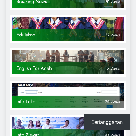
Breaking News
18
News
EduTekno
90
News
English For Adab
6
News
Info Loker
24
News
Berlangganan
Info Ziswaf
43
News