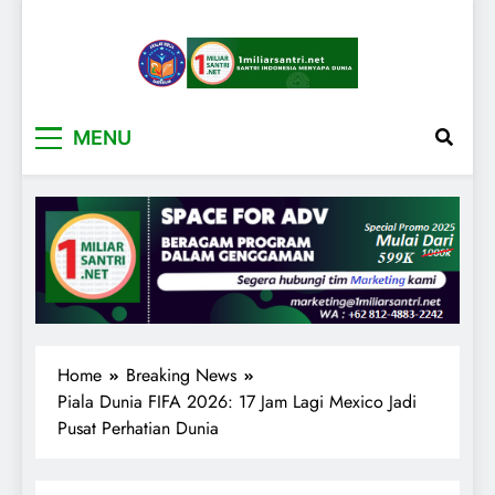
1miliarsantri.net
Santri Indonesia Menyapa Dunia
MENU
Home
Breaking News
Piala Dunia FIFA 2026: 17 Jam Lagi Mexico Jadi
Pusat Perhatian Dunia