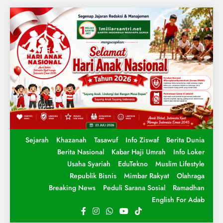
Sejarah
Khazanah
Tasawuf
Info Ziswaf
Berita Dunia
Berita Nasional
Kabar Haji Umrah
Info Loker
Usaha Syariah
EduTekno
Muslim Lifestyle
Republik Bisnis
Mimbar Rakyat
Olahraga
Breaking News
Peduli Sarana Sosial
Ramadhan
English For Adab