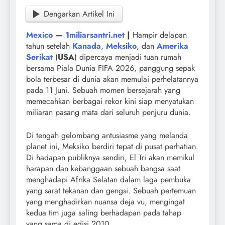
Dengarkan Artikel Ini
Mexico
—
1miliarsantri.net
|
Hampir delapan
tahun setelah
Kanada
,
Meksiko
, dan
Amerika
Serikat
(
USA
) dipercaya menjadi tuan rumah
bersama Piala Dunia FIFA 2026, panggung sepak
bola terbesar di dunia akan memulai perhelatannya
pada 11 Juni. Sebuah momen bersejarah yang
memecahkan berbagai rekor kini siap menyatukan
miliaran pasang mata dari seluruh penjuru dunia.
Di tengah gelombang antusiasme yang melanda
planet ini, Meksiko berdiri tepat di pusat perhatian.
Di hadapan publiknya sendiri, El Tri akan memikul
harapan dan kebanggaan sebuah bangsa saat
menghadapi Afrika Selatan dalam laga pembuka
yang sarat tekanan dan gengsi. Sebuah pertemuan
yang menghadirkan nuansa deja vu, mengingat
kedua tim juga saling berhadapan pada tahap
yang sama di edisi 2010.