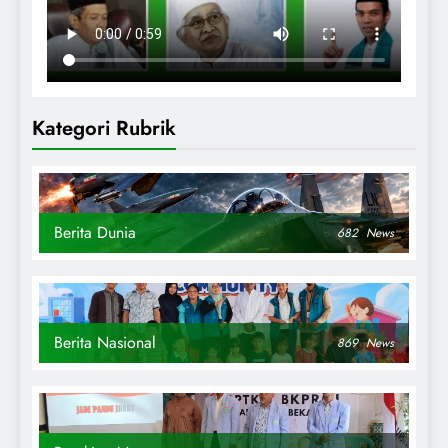
Kategori Rubrik
Berita Dunia
682
News
Berita Nasional
869
News