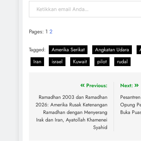
Pages:
1
2
Tagged:
Amerika Serikat
Angkatan Udara
Iran
israel
Kuwait
pilot
rudal
Previous:
Next:
Ramadhan 2003 dan Ramadhan
Pesantre
2026: Amerika Rusak Ketenangan
Opung Per
Ramadhan dengan Menyerang
Buka Pua
Irak dan Iran, Ayatollah Khamenei
Syahid