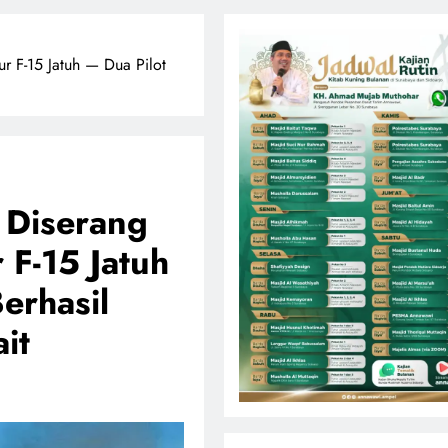
r F-15 Jatuh — Dua Pilot
 Diserang
 F-15 Jatuh
erhasil
it