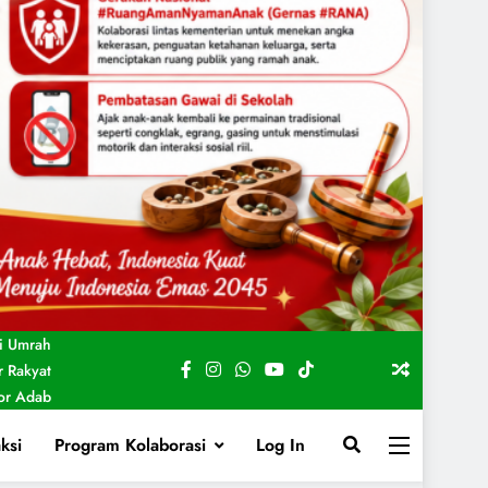
i Umrah
 Rakyat
For Adab
ksi
Program Kolaborasi
Log In