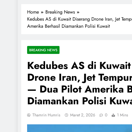
1miliarsantri.net
Santri Indonesia Menyapa Dunia
Home
Breaking News
Kedubes AS di Kuwait Diserang Drone Iran, Jet Tempu
Amerika Berhasil Diamankan Polisi Kuwait
BREAKING NEWS
Kedubes AS di Kuwait
Drone Iran, Jet Tempur
— Dua Pilot Amerika B
Diamankan Polisi Kuwa
Thamrin Humris
Maret 2, 2026
0
1 Mins