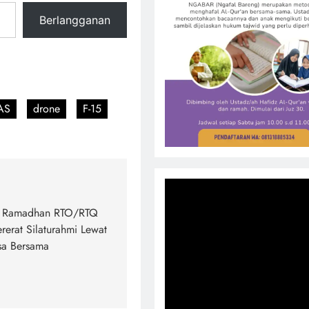
Berlangganan
AS
drone
F-15
n Ramadhan RTO/RTQ
erat Silaturahmi Lewat
sa Bersama