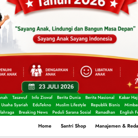
anah
Tasawuf
Info Ziswaf
Berita Dunia
Berita Nasional
Kabar Haj
Usaha Syariah
EduTekno
Muslim Lifestyle
Republik Bisnis
Mimbar
lahraga
Breaking News
Peduli Sarana Sosial
Ramadhan
English 
Home
Santri Shop
Manajemen & Reda