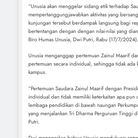
“Unusia akan menggelar sidang etik terhadap Sau
mempertanggungjawabkan aktivitas yang bersan
kunjungan tersebut berdampak langsung bagi rep
bertentangan dengan dengan nilai-nilai yang dian
Biro Humas Unusia, Dwi Putri, Rabu (17/7/2024)
Unusia menganggap pertemuan Zainul Maarif dan 
pertemuan secara individual, sehingga tidak ada
kampus.
“Pertemuan Saudara Zainul Maarif dengan Presiden
individual dan tidak memiliki keterkaitan apa pu
lembaga pendidikan di bawah naungan Perkumpu
yang menjalankan Tri Dharma Perguruan Tinggi di
Putri.
Dwi menegaskan bahwa Unusia mendukung sepe