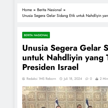
1miliarsantri.net
Santri Indonesia Menyapa Dunia
Home
Berita Nasional
Unusia Segera Gelar Sidang Etik untuk Nahdliyin yan
BERITA NASIONAL
Unusia Segera Gelar S
untuk Nahdliyin yang 
Presiden Israel
Redaksi 1MS Reborn
Juli 18, 2024
0
2 Min