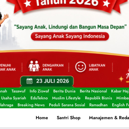
anah
Tasawuf
Info Ziswaf
Berita Dunia
Berita Nasional
Kabar Haj
Usaha Syariah
EduTekno
Muslim Lifestyle
Republik Bisnis
Mimbar
lahraga
Breaking News
Peduli Sarana Sosial
Ramadhan
English 
Home
Santri Shop
Manajemen & Reda