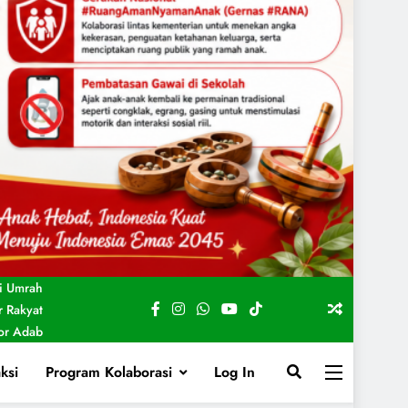
i Umrah
 Rakyat
For Adab
ksi
Program Kolaborasi
Log In