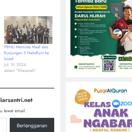
PBNU Meminta Maaf atas
Kunjungan 5 Nahdliyin ke
Israel
Juli 19, 2024
dalam "Khazanah"
iarsantri.net
u lewat email.
Berlangganan