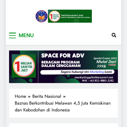
1miliarsantri.net
Santri Indonesia Menyapa Dunia
MENU
Home
Berita Nasional
Baznas Berkontribusi Melawan 4,5 Juta Kemiskinan
dan Kebodohan di Indonesia