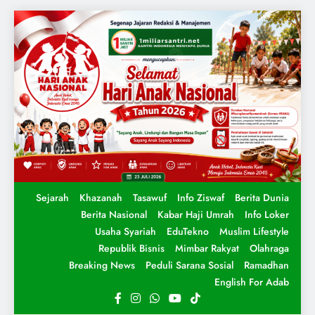
Sejarah
Khazanah
Tasawuf
Info Ziswaf
Berita Dunia
Berita Nasional
Kabar Haji Umrah
Info Loker
Usaha Syariah
EduTekno
Muslim Lifestyle
Republik Bisnis
Mimbar Rakyat
Olahraga
Breaking News
Peduli Sarana Sosial
Ramadhan
English For Adab