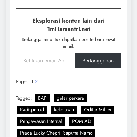
Eksplorasi konten lain dari
1miliarsantri.net
Berlangganan untuk dapatkan pos terbaru lewat
email.
Berlangganan
Pages:
1
2
Tagged:
BAP
gelar perkara
Kadispenad
kekerasan
Oditur Militer
Pengawasan Internal
POM AD
Prada Lucky Chepril Saputra Namo