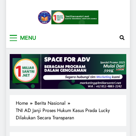
1miliarsantri.net
Santri Indonesia Menyapa Dunia
MENU
Home
Berita Nasional
TNI AD Janji Proses Hukum Kasus Prada Lucky
Dilakukan Secara Transparan