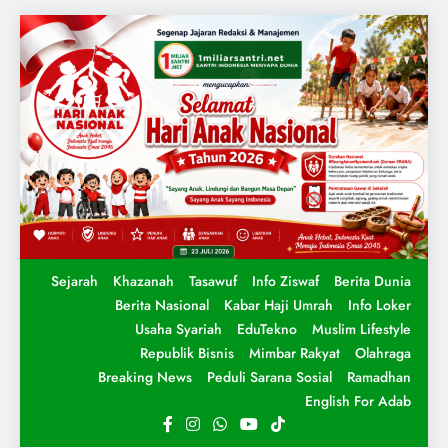
Sejarah
Khazanah
Tasawuf
Info Ziswaf
Berita Dunia
Berita Nasional
Kabar Haji Umrah
Info Loker
Usaha Syariah
EduTekno
Muslim Lifestyle
Republik Bisnis
Mimbar Rakyat
Olahraga
Breaking News
Peduli Sarana Sosial
Ramadhan
English For Adab