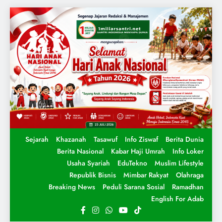
Sejarah
Khazanah
Tasawuf
Info Ziswaf
Berita Dunia
Berita Nasional
Kabar Haji Umrah
Info Loker
Usaha Syariah
EduTekno
Muslim Lifestyle
Republik Bisnis
Mimbar Rakyat
Olahraga
Breaking News
Peduli Sarana Sosial
Ramadhan
English For Adab