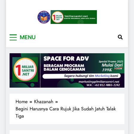
1miliarsantri.net
Santri Indonesia Menyapa Dunia
MENU
Home
Khazanah
Begini Harusnya Cara Rujuk Jika Sudah Jatuh Talak
Tiga