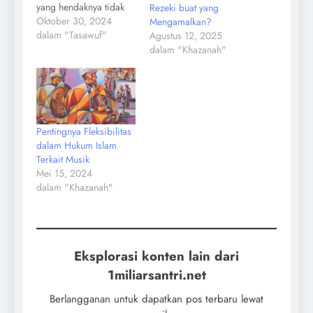
yang hendaknya tidak
Rezeki buat yang
diumbar ke siapa dan
Oktober 30, 2024
Mengamalkan?
di mana pun. Ini adalah
dalam "Tasawuf"
Agustus 12, 2025
salah satu ajaran Islam
dalam "Khazanah"
yang sangat luhur. عن
أبي سَعِيدٍ الْخُدْرِيَّ يَقُولُا
قَالَ رَسُولُ اللَّهِ صَلَّى
اللَّهُ عَلَيْهِ وَسَلَّمَ إِنَّ مِنْ
أَعْظَمِ الْأَمَانَةِ عِنْدَ اللَّهِ
Pentingnya Fleksibilitas
يَوْمَ الْقِيَامَةِ الرَّجُلَ
dalam Hukum Islam
يُفْضِي…
Terkait Musik
Mei 15, 2024
dalam "Khazanah"
Eksplorasi konten lain dari
1miliarsantri.net
Berlangganan untuk dapatkan pos terbaru lewat