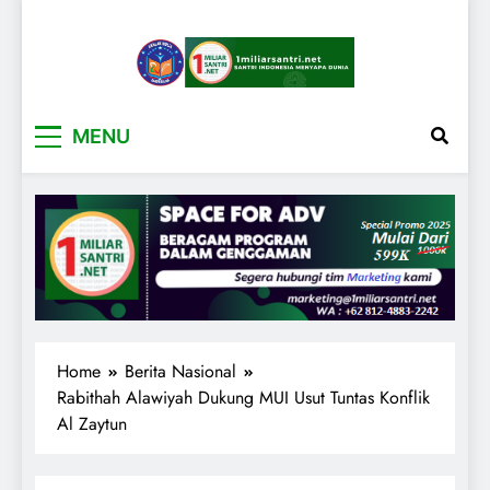
1miliarsantri.net
Santri Indonesia Menyapa Dunia
MENU
Home
Berita Nasional
Rabithah Alawiyah Dukung MUI Usut Tuntas Konflik
Al Zaytun