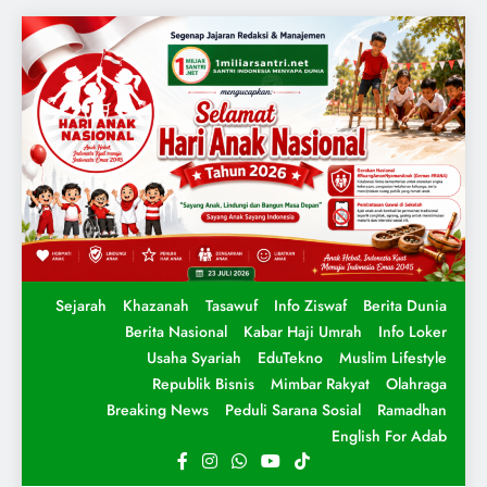
Sejarah
Khazanah
Tasawuf
Info Ziswaf
Berita Dunia
Berita Nasional
Kabar Haji Umrah
Info Loker
Usaha Syariah
EduTekno
Muslim Lifestyle
Republik Bisnis
Mimbar Rakyat
Olahraga
Breaking News
Peduli Sarana Sosial
Ramadhan
English For Adab