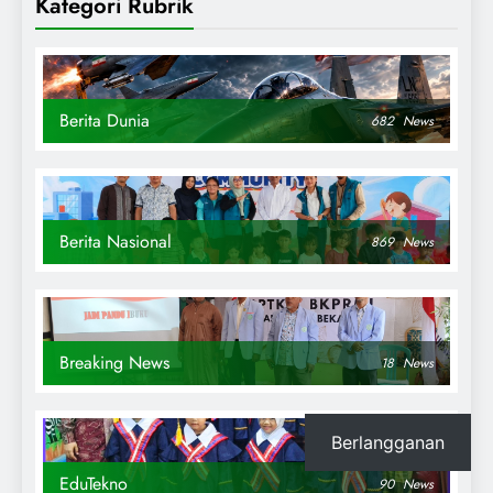
Kategori Rubrik
Berita Dunia
682
News
Berita Nasional
869
News
Breaking News
18
News
Berlangganan
EduTekno
90
News