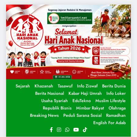
Sejarah
Khazanah
Tasawuf
Info Ziswaf
Berita Dunia
Berita Nasional
Kabar Haji Umrah
Info Loker
Usaha Syariah
EduTekno
Muslim Lifestyle
Republik Bisnis
Mimbar Rakyat
Olahraga
Breaking News
Peduli Sarana Sosial
Ramadhan
English For Adab