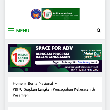
1miliarsantri.net
Santri Indonesia Menyapa Dunia
MENU
Home
Berita Nasional
PBNU Siapkan Langkah Pencegahan Kekerasan di
Pesantren