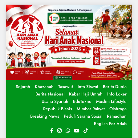
Sejarah
Khazanah
Tasawuf
Info Ziswaf
Berita Dunia
Berita Nasional
Kabar Haji Umrah
Info Loker
Usaha Syariah
EduTekno
Muslim Lifestyle
Republik Bisnis
Mimbar Rakyat
Olahraga
Breaking News
Peduli Sarana Sosial
Ramadhan
English For Adab