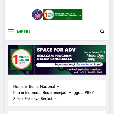
1miliarsantri.net
Santri Indonesia Menyapa Dunia
MENU
Home
Berita Nasional
Kapan Indonesia Resmi menjadi Anggota PBB?
Simak Faktanya Berikut Ini!