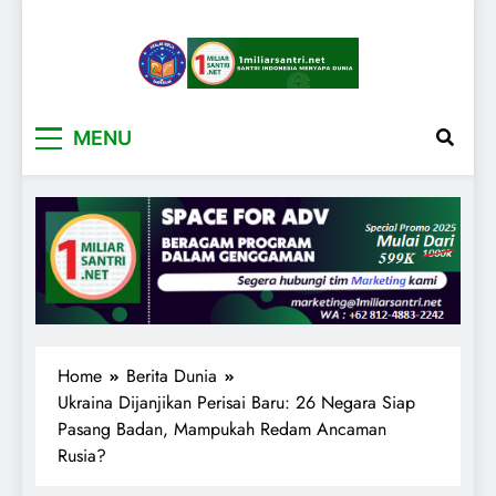
1miliarsantri.net
Santri Indonesia Menyapa Dunia
MENU
Home
Berita Dunia
Ukraina Dijanjikan Perisai Baru: 26 Negara Siap
Pasang Badan, Mampukah Redam Ancaman
Rusia?