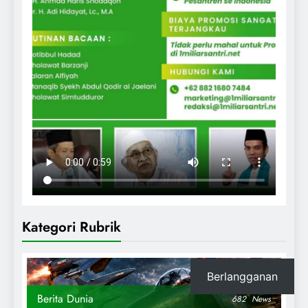
Kategori Rubrik
Berlangganan
Berita Dunia
682
News