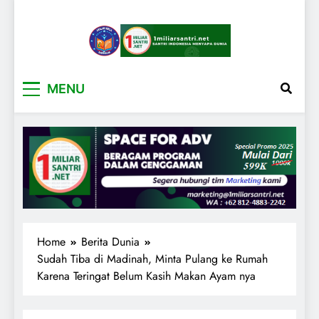
1miliarsantri.net
Santri Indonesia Menyapa Dunia
MENU
Home
Berita Dunia
Sudah Tiba di Madinah, Minta Pulang ke Rumah
Karena Teringat Belum Kasih Makan Ayam nya