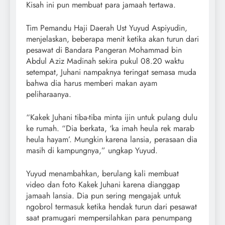
Kisah ini pun membuat para jamaah tertawa.
Tim Pemandu Haji Daerah Ust Yuyud Aspiyudin,
menjelaskan, beberapa menit ketika akan turun dari
pesawat di Bandara Pangeran Mohammad bin
Abdul Aziz Madinah sekira pukul 08.20 waktu
setempat, Juhani nampaknya teringat semasa muda
bahwa dia harus memberi makan ayam
peliharaanya.
“Kakek Juhani tiba-tiba minta ijin untuk pulang dulu
ke rumah. “Dia berkata, ‘ka imah heula rek marab
heula hayam’. Mungkin karena lansia, perasaan dia
masih di kampungnya,” ungkap Yuyud.
Yuyud menambahkan, berulang kali membuat
video dan foto Kakek Juhani karena dianggap
jamaah lansia. Dia pun sering mengajak untuk
ngobrol termasuk ketika hendak turun dari pesawat
saat pramugari mempersilahkan para penumpang