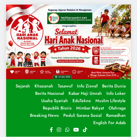
Sejarah
Khazanah
Tasawuf
Info Ziswaf
Berita Dunia
Berita Nasional
Kabar Haji Umrah
Info Loker
Usaha Syariah
EduTekno
Muslim Lifestyle
Republik Bisnis
Mimbar Rakyat
Olahraga
Breaking News
Peduli Sarana Sosial
Ramadhan
English For Adab