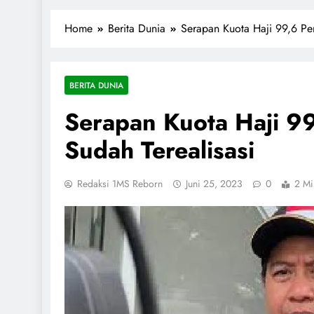
1miliarsantri.net
Santri Indonesia Menyapa Dunia
Home
Berita Dunia
Serapan Kuota Haji 99,6 Per
BERITA DUNIA
Serapan Kuota Haji 9
Sudah Terealisasi
Redaksi 1MS Reborn
Juni 25, 2023
0
2 Mi