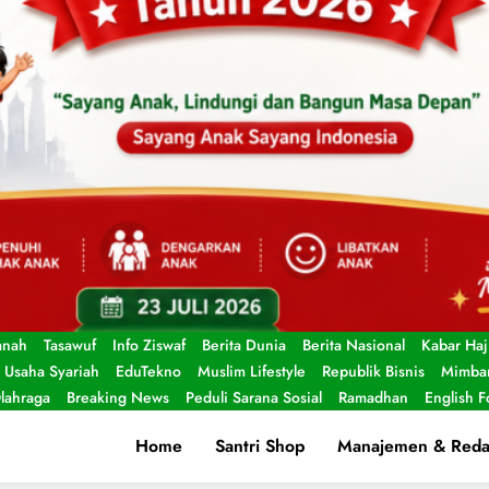
anah
Tasawuf
Info Ziswaf
Berita Dunia
Berita Nasional
Kabar Haj
Usaha Syariah
EduTekno
Muslim Lifestyle
Republik Bisnis
Mimbar
lahraga
Breaking News
Peduli Sarana Sosial
Ramadhan
English 
Home
Santri Shop
Manajemen & Reda