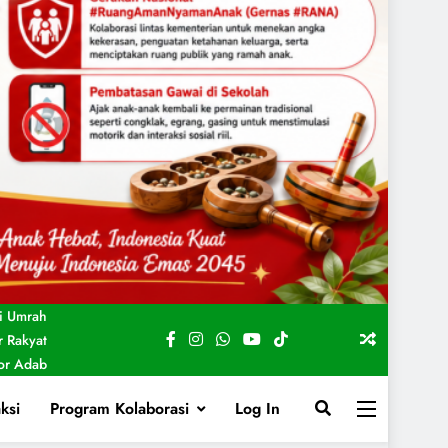
i Umrah
 Rakyat
For Adab
ksi
Program Kolaborasi
Log In