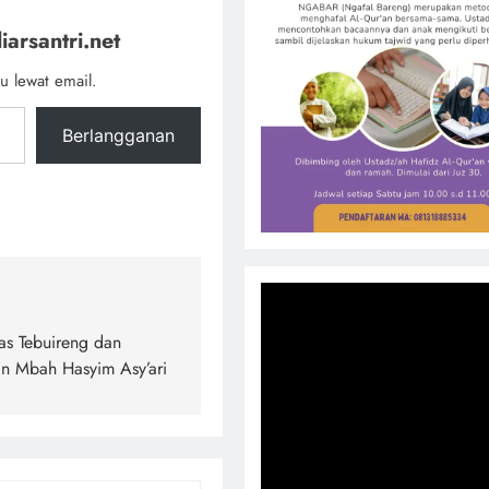
iarsantri.net
u lewat email.
Berlangganan
as Tebuireng dan
n Mbah Hasyim Asy’ari