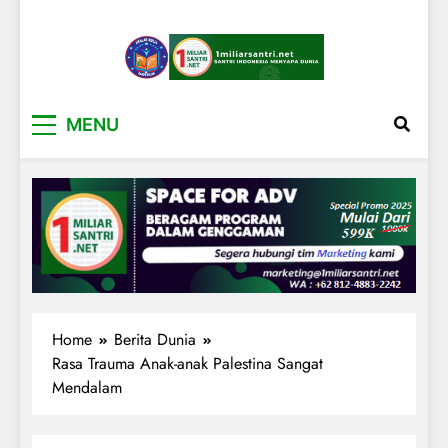
1miliarsantri.net
Santri Indonesia Menyapa Dunia
MENU
Home
Berita Dunia
Rasa Trauma Anak-anak Palestina Sangat
Mendalam