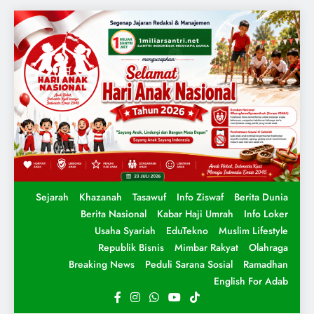
Sejarah
Khazanah
Tasawuf
Info Ziswaf
Berita Dunia
Berita Nasional
Kabar Haji Umrah
Info Loker
Usaha Syariah
EduTekno
Muslim Lifestyle
Republik Bisnis
Mimbar Rakyat
Olahraga
Breaking News
Peduli Sarana Sosial
Ramadhan
English For Adab