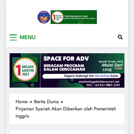
1miliarsantri.net
Santri Indonesia Menyapa Dunia
MENU
Home
Berita Dunia
Pinjaman Syariah Akan Diberikan oleh Pemerintah
Inggris