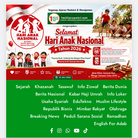
Sejarah
Khazanah
Tasawuf
Info Ziswaf
Berita Dunia
Berita Nasional
Kabar Haji Umrah
Info Loker
Usaha Syariah
EduTekno
Muslim Lifestyle
Republik Bisnis
Mimbar Rakyat
Olahraga
Breaking News
Peduli Sarana Sosial
Ramadhan
English For Adab