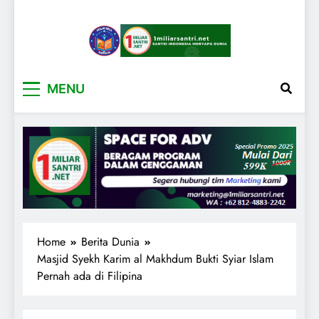
1miliarsantri.net
Santri Indonesia Menyapa Dunia
MENU
Home
Berita Dunia
Masjid Syekh Karim al Makhdum Bukti Syiar Islam
Pernah ada di Filipina