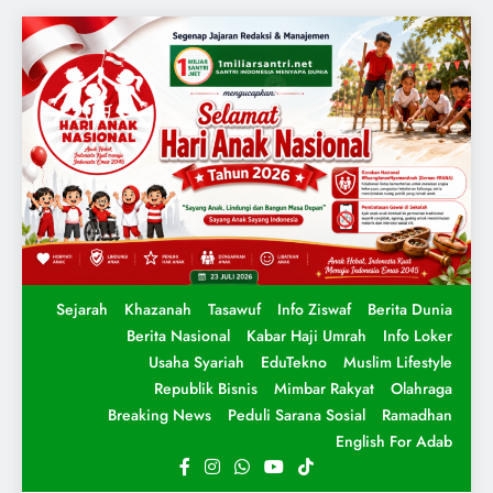
Sejarah
Khazanah
Tasawuf
Info Ziswaf
Berita Dunia
Berita Nasional
Kabar Haji Umrah
Info Loker
Usaha Syariah
EduTekno
Muslim Lifestyle
Republik Bisnis
Mimbar Rakyat
Olahraga
Breaking News
Peduli Sarana Sosial
Ramadhan
English For Adab