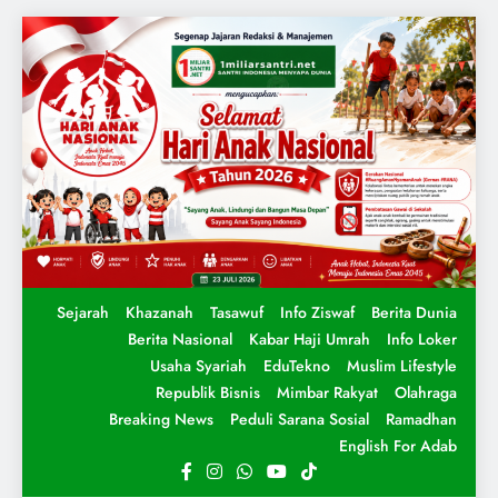
Sejarah
Khazanah
Tasawuf
Info Ziswaf
Berita Dunia
Berita Nasional
Kabar Haji Umrah
Info Loker
Usaha Syariah
EduTekno
Muslim Lifestyle
Republik Bisnis
Mimbar Rakyat
Olahraga
Breaking News
Peduli Sarana Sosial
Ramadhan
English For Adab