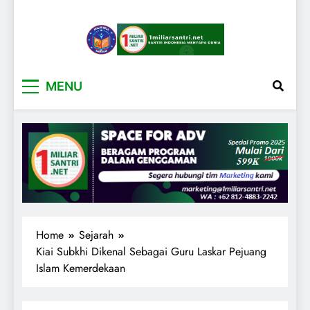
1miliarsantri.net
Santri Indonesia Menyapa Dunia
MENU
Home
Sejarah
Kiai Subkhi Dikenal Sebagai Guru Laskar Pejuang
Islam Kemerdekaan