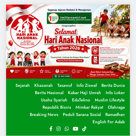
Sejarah
Khazanah
Tasawuf
Info Ziswaf
Berita Dunia
Berita Nasional
Kabar Haji Umrah
Info Loker
Usaha Syariah
EduTekno
Muslim Lifestyle
Republik Bisnis
Mimbar Rakyat
Olahraga
Breaking News
Peduli Sarana Sosial
Ramadhan
English For Adab