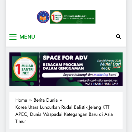
1miliarsantri.net
Santri Indonesia Menyapa Dunia
MENU
Home
Berita Dunia
Korea Utara Luncurkan Rudal Balistik Jelang KTT
APEC, Dunia Waspadai Ketegangan Baru di Asia
Timur