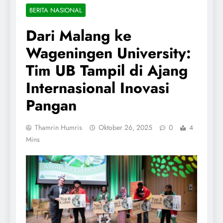
BERITA NASIONAL
Dari Malang ke
Wageningen University:
Tim UB Tampil di Ajang
Internasional Inovasi
Pangan
Thamrin Humris
Oktober 26, 2025
0
4
Mins