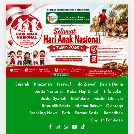
Sejarah
Khazanah
Tasawuf
Info Ziswaf
Berita Dunia
Berita Nasional
Kabar Haji Umrah
Info Loker
Usaha Syariah
EduTekno
Muslim Lifestyle
Republik Bisnis
Mimbar Rakyat
Olahraga
Breaking News
Peduli Sarana Sosial
Ramadhan
English For Adab