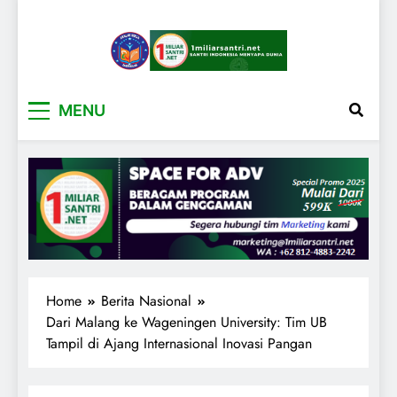
1miliarsantri.net
Santri Indonesia Menyapa Dunia
MENU
Home
Berita Nasional
Dari Malang ke Wageningen University: Tim UB
Tampil di Ajang Internasional Inovasi Pangan