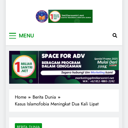
1miliarsantri.net
Santri Indonesia Menyapa Dunia
MENU
Home
Berita Dunia
Kasus Islamofobia Meningkat Dua Kali Lipat
BERITA DUNIA