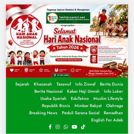
Sejarah
Khazanah
Tasawuf
Info Ziswaf
Berita Dunia
Berita Nasional
Kabar Haji Umrah
Info Loker
Usaha Syariah
EduTekno
Muslim Lifestyle
Republik Bisnis
Mimbar Rakyat
Olahraga
Breaking News
Peduli Sarana Sosial
Ramadhan
English For Adab