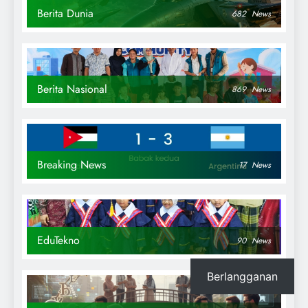
Berita Dunia
682
News
Berita Nasional
869
News
Breaking News
17
News
EduTekno
90
News
Berlangganan