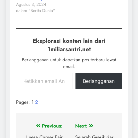
Agustus 3, 2024
dalam "Berita Dunia"
Eksplorasi konten lain dari
1miliarsantri.net
Berlangganan untuk dapatkan pos terbaru lewat
email.
Berlangganan
Pages:
1
2
Previous:
Next:
Unesa Career Fair
Sejarah Gresik dari