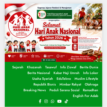
Sejarah
Khazanah
Tasawuf
Info Ziswaf
Berita Dunia
Berita Nasional
Kabar Haji Umrah
Info Loker
Usaha Syariah
EduTekno
Muslim Lifestyle
Republik Bisnis
Mimbar Rakyat
Olahraga
Breaking News
Peduli Sarana Sosial
Ramadhan
English For Adab