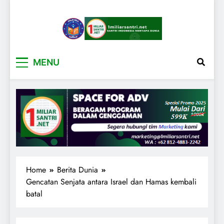
1miliarsantri.net
Santri Indonesia Menyapa Dunia
MENU
Home
Berita Dunia
Gencatan Senjata antara Israel dan Hamas kembali
batal