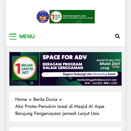
1miliarsantri.net
Santri Indonesia Menyapa Dunia
MENU
Home
Berita Dunia
Aksi Protes Pemukim Israel di Masjid Al Aqsa
Berujung Penganiayaan Jamaah Lanjut Usia