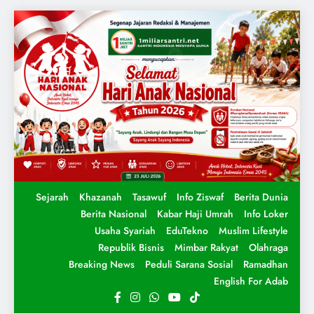
Sejarah
Khazanah
Tasawuf
Info Ziswaf
Berita Dunia
Berita Nasional
Kabar Haji Umrah
Info Loker
Usaha Syariah
EduTekno
Muslim Lifestyle
Republik Bisnis
Mimbar Rakyat
Olahraga
Breaking News
Peduli Sarana Sosial
Ramadhan
English For Adab