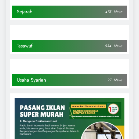
Sejarah
475
News
Tasawuf
534
News
Usaha Syariah
27
News