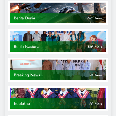
Berita Dunia
682
News
Berita Nasional
869
News
Breaking News
18
News
EduTekno
90
News