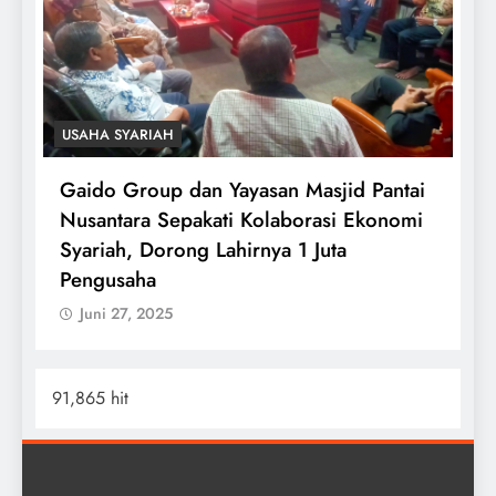
KHAZANAH
Ukhuwah Goals: Wujud Cinta yang
Menghidupkan Hati Melalui Do’a
Juni 27, 2025
91,865 hit