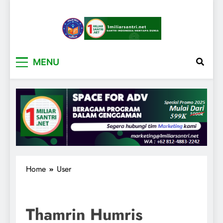
1miliarsantri.net
Santri Indonesia Menyapa Dunia
MENU
Home
User
Thamrin Humris