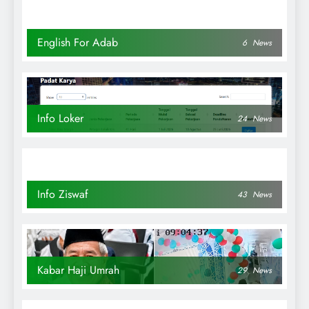
English For Adab
6
News
Info Loker
24
News
Info Ziswaf
43
News
Kabar Haji Umrah
29
News