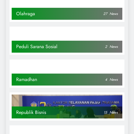
Olahraga
27
News
Peduli Sarana Sosial
2
News
Ramadhan
4
News
Republik Bisnis
15
News