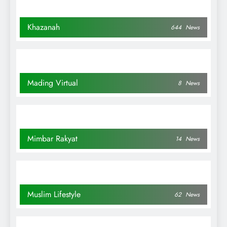
Khazanah
644
News
Mading Virtual
8
News
Mimbar Rakyat
14
News
Muslim Lifestyle
62
News