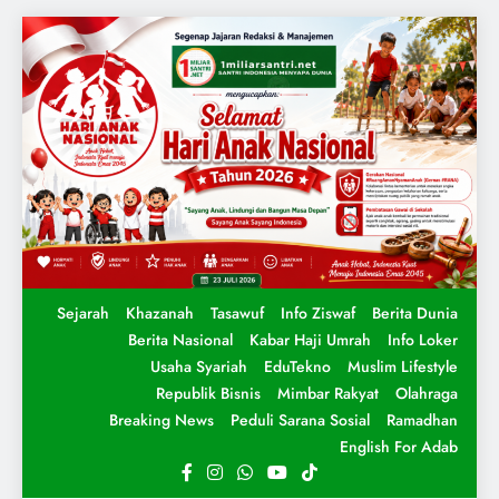
Sejarah
Khazanah
Tasawuf
Info Ziswaf
Berita Dunia
Berita Nasional
Kabar Haji Umrah
Info Loker
Usaha Syariah
EduTekno
Muslim Lifestyle
Republik Bisnis
Mimbar Rakyat
Olahraga
Breaking News
Peduli Sarana Sosial
Ramadhan
English For Adab