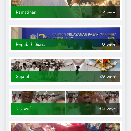
Ramadhan
4
News
Republik Bisnis
15
News
Sejarah
475
News
Tasawuf
534
News