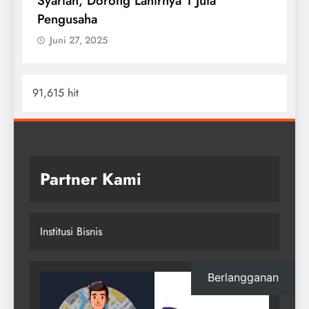
G
Juni 27, 2025
P
91,615 hit
Partner Kami
Institusi Bisnis
Berlangganan