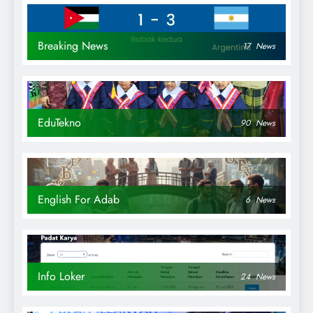
Breaking News
17
News
EduTekno
90
News
English For Adab
6
News
Info Loker
24
News