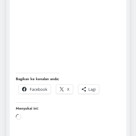
This user has not added any information to their
profile yet.
Bagikan ke kenalan anda:
Facebook
X
Lagi
Menyukai ini: