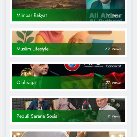
Mimbar Rakyat
14
News
Muslim Lifestyle
62
News
Olahraga
27
News
Peduli Sarana Sosial
2
News