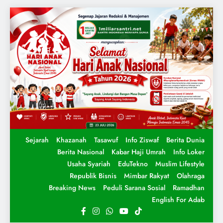
Sejarah
Khazanah
Tasawuf
Info Ziswaf
Berita Dunia
Berita Nasional
Kabar Haji Umrah
Info Loker
Usaha Syariah
EduTekno
Muslim Lifestyle
Republik Bisnis
Mimbar Rakyat
Olahraga
Breaking News
Peduli Sarana Sosial
Ramadhan
English For Adab