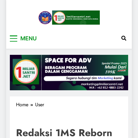
1miliarsantri.net
Santri Indonesia Menyapa Dunia
MENU
Home
User
Redaksi 1MS Reborn