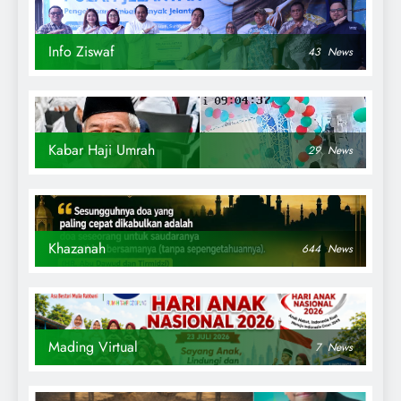
Info Ziswaf
43
News
Kabar Haji Umrah
29
News
Khazanah
644
News
Mading Virtual
7
News