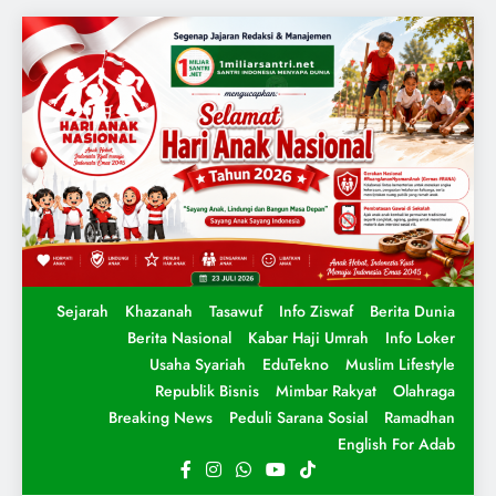
Sejarah
Khazanah
Tasawuf
Info Ziswaf
Berita Dunia
Berita Nasional
Kabar Haji Umrah
Info Loker
Usaha Syariah
EduTekno
Muslim Lifestyle
Republik Bisnis
Mimbar Rakyat
Olahraga
Breaking News
Peduli Sarana Sosial
Ramadhan
English For Adab