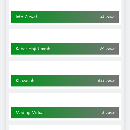
Info Ziswaf
43
News
Kabar Haji Umrah
29
News
Khazanah
644
News
Mading Virtual
8
News