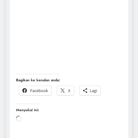
This user has not added any information to their
profile yet.
Bagikan ke kenalan anda:
Facebook
X
Lagi
Menyukai ini: