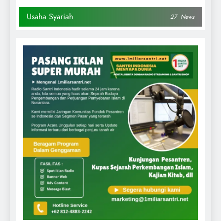
Usaha Syariah
27
News