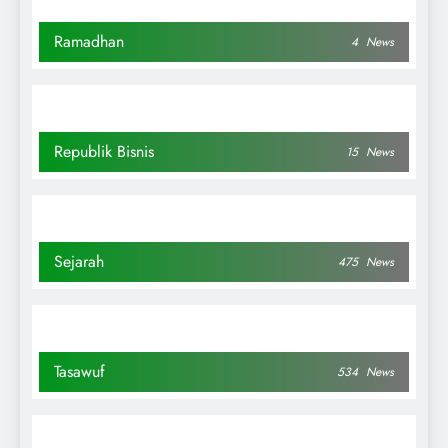
Ramadhan
4
News
Republik Bisnis
15
News
Sejarah
475
News
Tasawuf
534
News