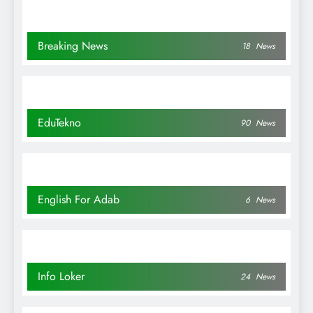
Breaking News
18
News
EduTekno
90
News
English For Adab
6
News
Info Loker
24
News