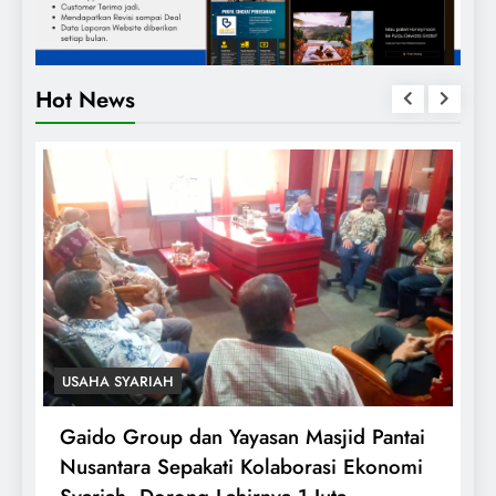
Hot News
USAHA SYARIAH
r
Gaido Group dan Yayasan Masjid Pantai
U
Nusantara Sepakati Kolaborasi Ekonomi
M