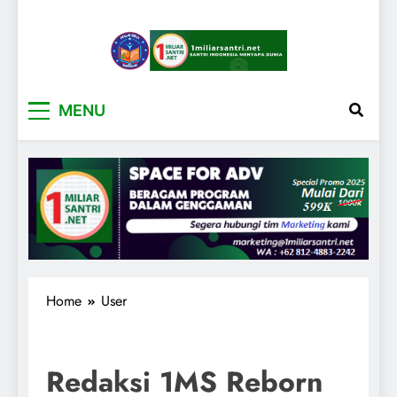
1miliarsantri.net
Santri Indonesia Menyapa Dunia
MENU
Home
User
Redaksi 1MS Reborn