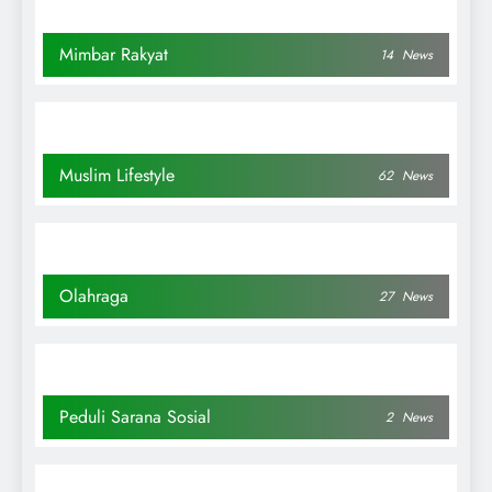
Mimbar Rakyat
14
News
Muslim Lifestyle
62
News
Olahraga
27
News
Peduli Sarana Sosial
2
News