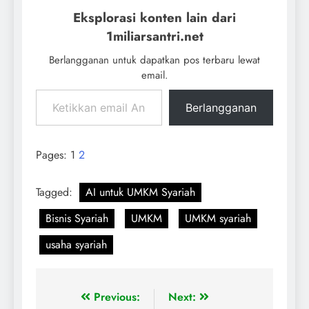
Eksplorasi konten lain dari
1miliarsantri.net
Berlangganan untuk dapatkan pos terbaru lewat
email.
Berlangganan
Pages:
1
2
Tagged:
AI untuk UMKM Syariah
Bisnis Syariah
UMKM
UMKM syariah
usaha syariah
Previous:
Next: