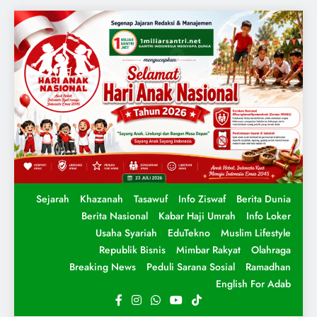
Sejarah
Khazanah
Tasawuf
Info Ziswaf
Berita Dunia
Berita Nasional
Kabar Haji Umrah
Info Loker
Usaha Syariah
EduTekno
Muslim Lifestyle
Republik Bisnis
Mimbar Rakyat
Olahraga
Breaking News
Peduli Sarana Sosial
Ramadhan
English For Adab