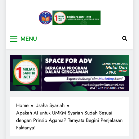
1miliarsantri.net
Santri Indonesia Menyapa Dunia
MENU
Home
Usaha Syariah
Apakah AI untuk UMKM Syariah Sudah Sesuai
dengan Prinsip Agama? Ternyata Begini Penjelasan
Faktanya!