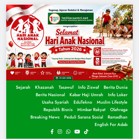
Sejarah
Khazanah
Tasawuf
Info Ziswaf
Berita Dunia
Berita Nasional
Kabar Haji Umrah
Info Loker
Usaha Syariah
EduTekno
Muslim Lifestyle
Republik Bisnis
Mimbar Rakyat
Olahraga
Breaking News
Peduli Sarana Sosial
Ramadhan
English For Adab