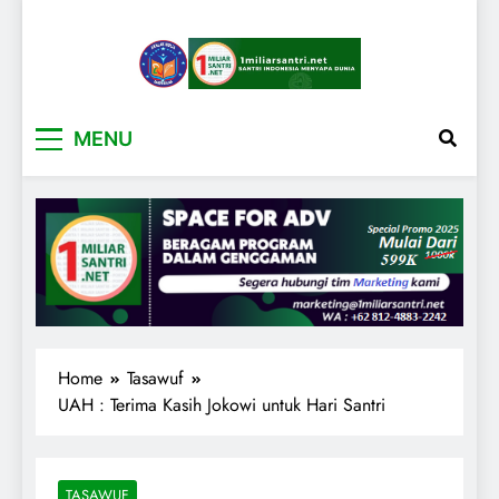
1miliarsantri.net
Santri Indonesia Menyapa Dunia
MENU
Home
Tasawuf
UAH : Terima Kasih Jokowi untuk Hari Santri
TASAWUF