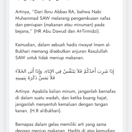
Artinya, “Dari Ibnu Abbas RA, bahwa Nabi
Muhammad SAW melarang pengembusan nafas
dan peniupan (makanan atau minuman) pada
bejana,” (HR Abu Dawud dan At-Tirmidzi).
Kemudian, dalam sebuah hadis riwayat Imam al-
Bukhari memang disebutkan anjuran Rasulullah
SAW untuk tidak meniup makanan.
إِذَا شَرِبَ أَحَدُكُمْ فَلاَ يَتَنَفَّسْ فِي الإِنَاءِ، وَإِذَا أَتَى الخَلاَءَ
فَلاَ يَمَسَّ ذَكَرَهُ بِيَمِينِهِ
Artinya: Apabila kalian minum, janganlah bernafas
di dalam suatu wadah, dan ketika buang hajat,
janganlah menyentuh kemaluan dengan tangan
kanan. (H.R al-Bukhari).
Bernapas dalam gelas memiliki arti yang sama
dengan meniup makanan. Hadits di atas kemudian