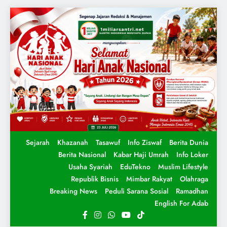
Sejarah
Khazanah
Tasawuf
Info Ziswaf
Berita Dunia
Berita Nasional
Kabar Haji Umrah
Info Loker
Usaha Syariah
EduTekno
Muslim Lifestyle
Republik Bisnis
Mimbar Rakyat
Olahraga
Breaking News
Peduli Sarana Sosial
Ramadhan
English For Adab