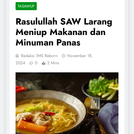
TASAWUF
Rasulullah SAW Larang
Meniup Makanan dan
Minuman Panas
Redaksi 1MS Reborn
November 18,
2024
0
2 Mins