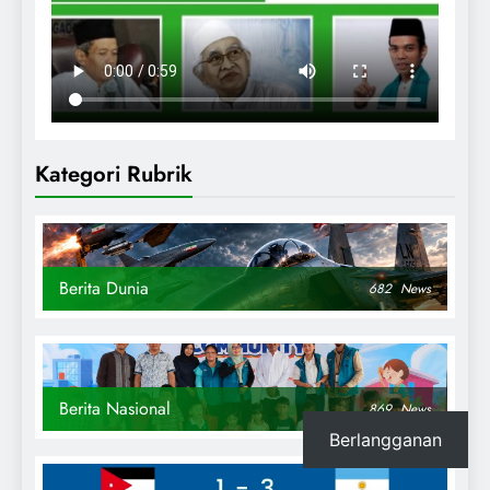
Kategori Rubrik
Berita Dunia
682
News
Berita Nasional
869
News
Berlangganan