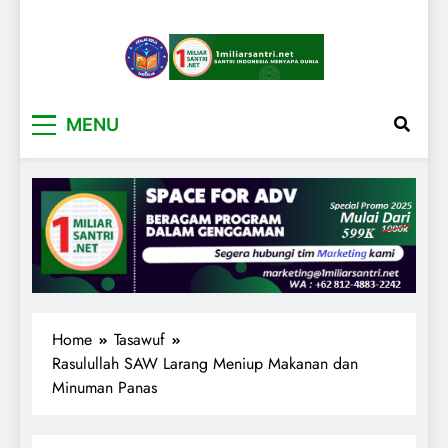
1miliarsantri.net
Santri Indonesia Menyapa Dunia
MENU
Home
Tasawuf
Rasulullah SAW Larang Meniup Makanan dan
Minuman Panas