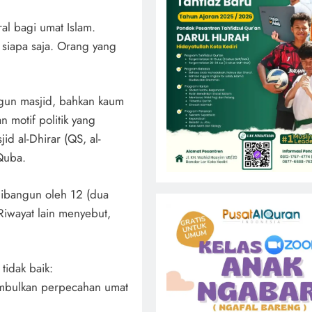
ral bagi umat Islam.
 siapa saja. Orang yang
gun masjid, bahkan kaum
motif politik yang
d al-Dhirar (QS, al-
Quba.
 dibangun oleh 12 (dua
Riwayat lain menyebut,
tidak baik:
bulkan perpecahan umat