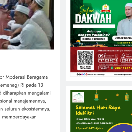
opor Moderasi Beragama
Kemenag) RI pada 13
id diharapkan mengalami
fesional manajemennya,
 seluruh ekosistemnya,
pu memberdayakan