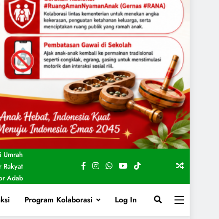
i Umrah
 Rakyat
For Adab
ksi
Program Kolaborasi
Log In