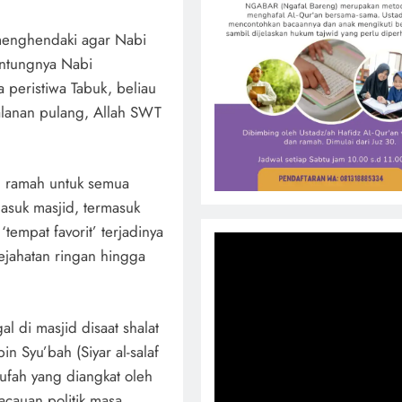
 menghendaki agar Nabi
Untungnya Nabi
eristiwa Tabuk, beliau
alanan pulang, Allah SWT
g ramah untuk semua
asuk masjid, termasuk
tempat favorit’ terjadinya
kejahatan ringan hingga
l di masjid disaat shalat
n Syu’bah (Siyar al-salaf
ufah yang diangkat oleh
acauan politik masa