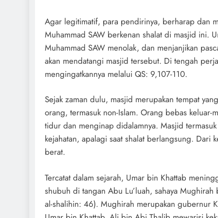
Agar legitimatif, para pendirinya, berharap dan
Muhammad SAW berkenan shalat di masjid ini. 
Muhammad SAW menolak, dan menjanjikan pasca p
akan mendatangi masjid tersebut. Di tengah perj
mengingatkannya melalui QS: 9,107-110.
Sejak zaman dulu, masjid merupakan tempat yan
orang, termasuk non-Islam. Orang bebas keluar-m
tidur dan menginap didalamnya. Masjid termasuk ‘
kejahatan, apalagi saat shalat berlangsung. Dari 
berat.
Tercatat dalam sejarah, Umar bin Khattab meningga
shubuh di tangan Abu Lu’luah, sahaya Mughirah bi
al-shalihin: 46). Mughirah merupakan gubernur K
Umar bin Khattab. Ali bin Abi Thalib mewarisi kek