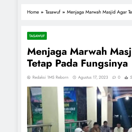
1miliarsantri.net
Santri Indonesia Menyapa Dunia
Home
Tasawuf
Menjaga Marwah Masjid Agar Te
TASAWUF
Menjaga Marwah Masj
Tetap Pada Fungsinya
Redaksi 1MS Reborn
Agustus 17, 2023
0
5