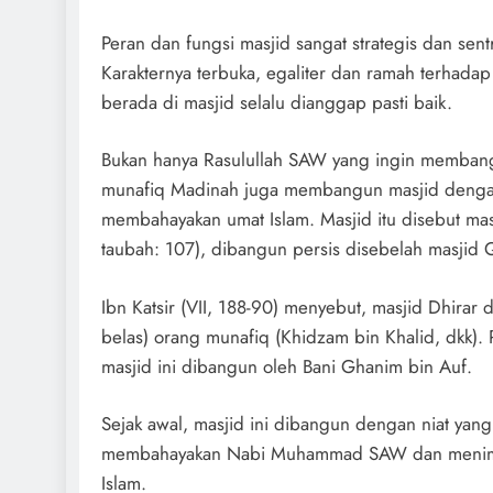
Peran dan fungsi masjid sangat strategis dan sent
Karakternya terbuka, egaliter dan ramah terhadap
berada di masjid selalu dianggap pasti baik.
Bukan hanya Rasulullah SAW yang ingin memban
munafiq Madinah juga membangun masjid dengan 
membahayakan umat Islam. Masjid itu disebut masji
taubah: 107), dibangun persis disebelah masjid 
Ibn Katsir (VII, 188-90) menyebut, masjid Dhirar
belas) orang munafiq (Khidzam bin Khalid, dkk). 
masjid ini dibangun oleh Bani Ghanim bin Auf.
Sejak awal, masjid ini dibangun dengan niat yang 
membahayakan Nabi Muhammad SAW dan menim
Islam.