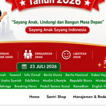
anah
Tasawuf
Info Ziswaf
Berita Dunia
Berita Nasional
Kabar Haj
Usaha Syariah
EduTekno
Muslim Lifestyle
Republik Bisnis
Mimbar
lahraga
Breaking News
Peduli Sarana Sosial
Ramadhan
English 
Home
Santri Shop
Manajemen & Reda