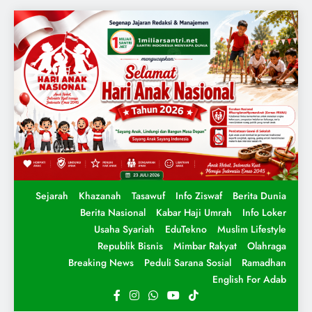
Sejarah
Khazanah
Tasawuf
Info Ziswaf
Berita Dunia
Berita Nasional
Kabar Haji Umrah
Info Loker
Usaha Syariah
EduTekno
Muslim Lifestyle
Republik Bisnis
Mimbar Rakyat
Olahraga
Breaking News
Peduli Sarana Sosial
Ramadhan
English For Adab