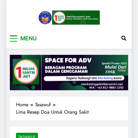
1miliarsantri.net
Santri Indonesia Menyapa Dunia
MENU
Home
Tasawuf
Lima Resep Doa Untuk Orang Sakit
TASAWUF