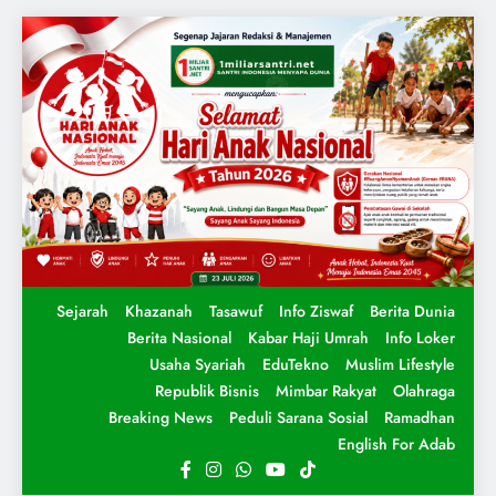
Sejarah
Khazanah
Tasawuf
Info Ziswaf
Berita Dunia
Berita Nasional
Kabar Haji Umrah
Info Loker
Usaha Syariah
EduTekno
Muslim Lifestyle
Republik Bisnis
Mimbar Rakyat
Olahraga
Breaking News
Peduli Sarana Sosial
Ramadhan
English For Adab