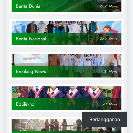
Berita Dunia
682
News
Berita Nasional
869
News
Breaking News
18
News
EduTekno
90
News
Berlangganan