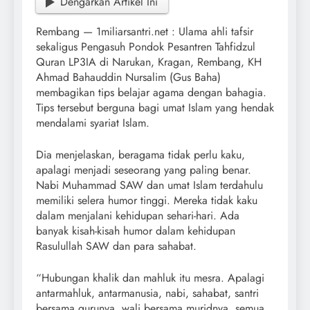
Dengarkan Artikel Ini
Rembang — 1miliarsantri.net : Ulama ahli tafsir
sekaligus Pengasuh Pondok Pesantren Tahfidzul
Quran LP3IA di Narukan, Kragan, Rembang, KH
Ahmad Bahauddin Nursalim (Gus Baha)
membagikan tips belajar agama dengan bahagia.
Tips tersebut berguna bagi umat Islam yang hendak
mendalami syariat Islam.
Dia menjelaskan, beragama tidak perlu kaku,
apalagi menjadi seseorang yang paling benar.
Nabi Muhammad SAW dan umat Islam terdahulu
memiliki selera humor tinggi. Mereka tidak kaku
dalam menjalani kehidupan sehari-hari. Ada
banyak kisah-kisah humor dalam kehidupan
Rasulullah SAW dan para sahabat.
“Hubungan khalik dan mahluk itu mesra. Apalagi
antarmahluk, antarmanusia, nabi, sahabat, santri
bersama gurunya, wali bersama muridnya, semua