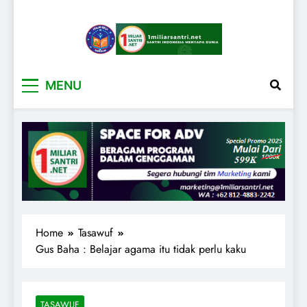
1miliarsantri.net
Santri Indonesia Menyapa Dunia
MENU
Home
Tasawuf
Gus Baha : Belajar agama itu tidak perlu kaku
TASAWUF