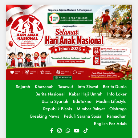
Sejarah
Khazanah
Tasawuf
Info Ziswaf
Berita Dunia
Berita Nasional
Kabar Haji Umrah
Info Loker
Usaha Syariah
EduTekno
Muslim Lifestyle
Republik Bisnis
Mimbar Rakyat
Olahraga
Breaking News
Peduli Sarana Sosial
Ramadhan
English For Adab