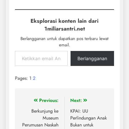
terkemuka angkat
bicara. Buya Yahya,
pengasuh Pondok
Eksplorasi konten lain dari
Pesantren LPD Al
Bahjah di Cirebon,
1miliarsantri.net
menyoroti pentingnya
Berlangganan untuk dapatkan pos terbaru lewat
menjaga ucapan terkait
rezeki dalam kehidupan
email.
berumah tangga.
Melalui ceramah yang
Berlangganan
diunggah di kanal…
Pages:
1
2
Previous:
Next:
Berkunjung ke
KPAI: UU
Museum
Perlindungan Anak
Perumusan Naskah
Bukan untuk