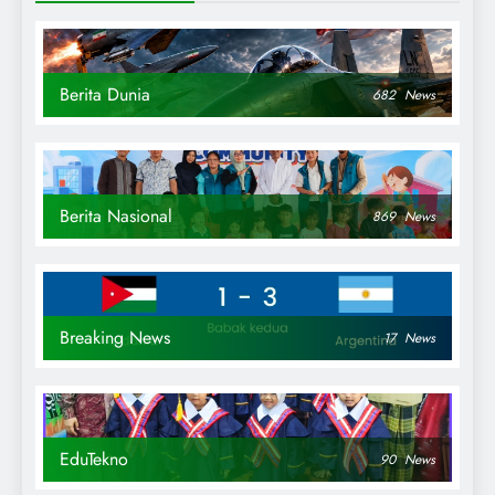
Berita Dunia
682
News
Berita Nasional
869
News
Breaking News
17
News
EduTekno
90
News