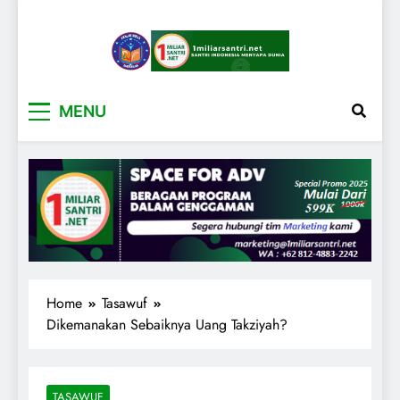
1miliarsantri.net
Santri Indonesia Menyapa Dunia
MENU
Home
Tasawuf
Dikemanakan Sebaiknya Uang Takziyah?
TASAWUF