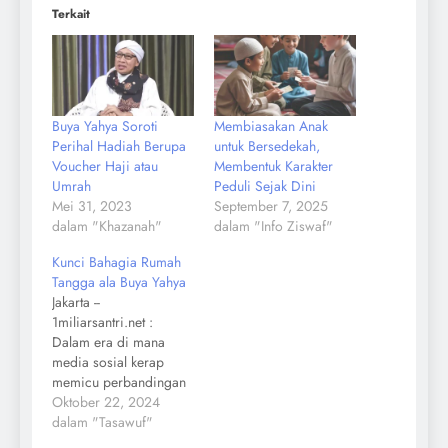
Terkait
Buya Yahya Soroti
Membiasakan Anak
Perihal Hadiah Berupa
untuk Bersedekah,
Voucher Haji atau
Membentuk Karakter
Umrah
Peduli Sejak Dini
Mei 31, 2023
September 7, 2025
dalam "Khazanah"
dalam "Info Ziswaf"
Kunci Bahagia Rumah
Tangga ala Buya Yahya
Jakarta --
1miliarsantri.net :
Dalam era di mana
media sosial kerap
memicu perbandingan
gaya hidup, termasuk
Oktober 22, 2024
dalam rumah tangga,
dalam "Tasawuf"
seorang ulama