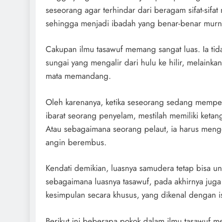
seseorang agar terhindar dari beragam sifat-sifa
sehingga menjadi ibadah yang benar-benar murn
Cakupan ilmu tasawuf memang sangat luas. Ia tid
sungai yang mengalir dari hulu ke hilir, melainka
mata memandang.
Oleh karenanya, ketika seseorang sedang mempela
ibarat seorang penyelam, mestilah memiliki keta
Atau sebagaimana seorang pelaut, ia harus meng
angin berembus.
Kendati demikian, luasnya samudera tetap bisa un
sebagaimana luasnya tasawuf, pada akhirnya juga
kesimpulan secara khusus, yang dikenal dengan is
Berikut ini beberapa pokok dalam ilmu tasawuf men