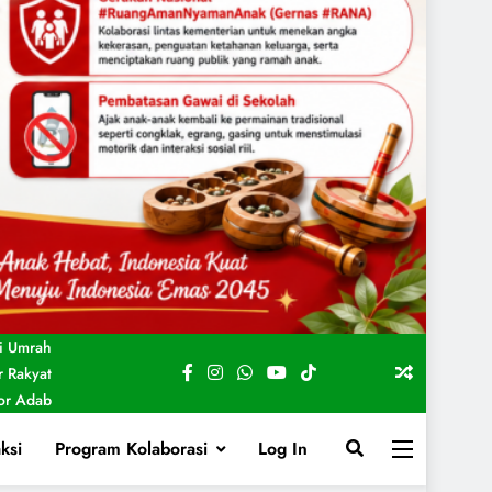
i Umrah
 Rakyat
For Adab
ksi
Program Kolaborasi
Log In