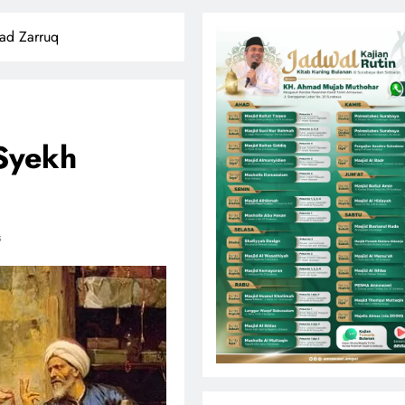
ad Zarruq
 Syekh
s