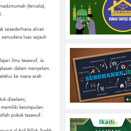
t madzmumah (tercela),
i.
ak sesederhana aliran
n samudera luas sejauh
jari ilmu tasawuf, ia
ngkasan dalam menyelam.
etahui ke mana arah
tuk diselami,
 memiliki kesimpulan-
tilah pokok tasawuf.
urut al-Arif Billah Syekh