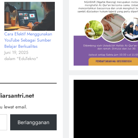
Cara Efektif Menggunakan
YouTube Sebagai Sumber
Belajar Berkualitas
Juni 19, 2025
dalam "EduTekno"
iarsantri.net
u lewat email.
Berlangganan