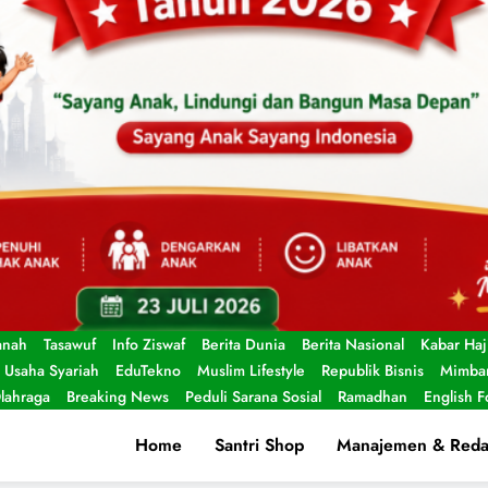
anah
Tasawuf
Info Ziswaf
Berita Dunia
Berita Nasional
Kabar Haj
Usaha Syariah
EduTekno
Muslim Lifestyle
Republik Bisnis
Mimbar
lahraga
Breaking News
Peduli Sarana Sosial
Ramadhan
English 
Home
Santri Shop
Manajemen & Reda