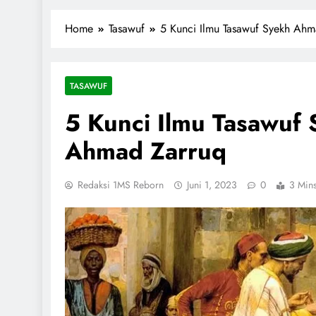
1miliarsantri.net
Santri Indonesia Menyapa Dunia
Home
Tasawuf
5 Kunci Ilmu Tasawuf Syekh Ahm
TASAWUF
5 Kunci Ilmu Tasawuf
Ahmad Zarruq
Redaksi 1MS Reborn
Juni 1, 2023
0
3 Min