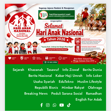
Sejarah
Khazanah
Tasawuf
Info Ziswaf
Berita Dunia
Berita Nasional
Kabar Haji Umrah
Info Loker
Usaha Syariah
EduTekno
Muslim Lifestyle
Republik Bisnis
Mimbar Rakyat
Olahraga
Breaking News
Peduli Sarana Sosial
Ramadhan
English For Adab