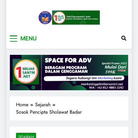
1miliarsantri.net
Santri Indonesia Menyapa Dunia
MENU
Home
Sejarah
Sosok Pencipta Sholawat Badar
SEJARAH