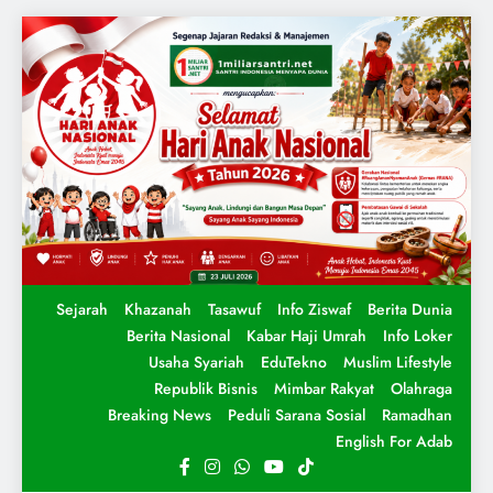
Sejarah
Khazanah
Tasawuf
Info Ziswaf
Berita Dunia
Berita Nasional
Kabar Haji Umrah
Info Loker
Usaha Syariah
EduTekno
Muslim Lifestyle
Republik Bisnis
Mimbar Rakyat
Olahraga
Breaking News
Peduli Sarana Sosial
Ramadhan
English For Adab