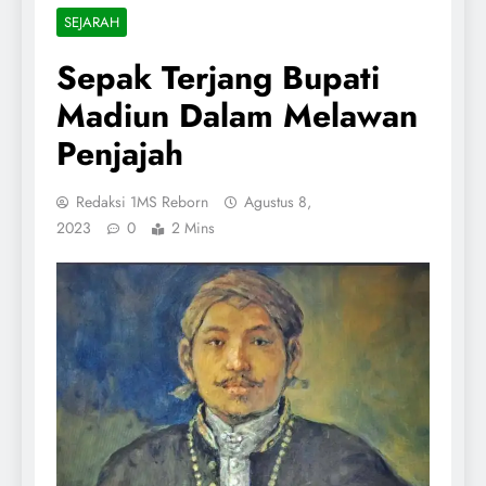
SEJARAH
Sepak Terjang Bupati
Madiun Dalam Melawan
Penjajah
Redaksi 1MS Reborn
Agustus 8,
2023
0
2 Mins