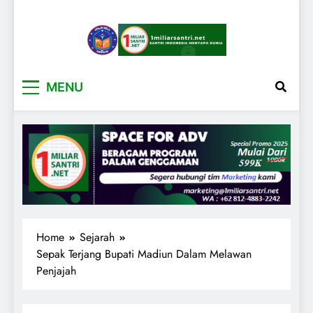
1miliarsantri.net
Santri Indonesia Menyapa Dunia
MENU
Home
Sejarah
Sepak Terjang Bupati Madiun Dalam Melawan
Penjajah