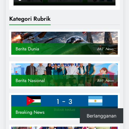
Kategori Rubrik
Berita Dunia
682
News
Berita Nasional
869
News
Breaking News
17
News
Berlangganan