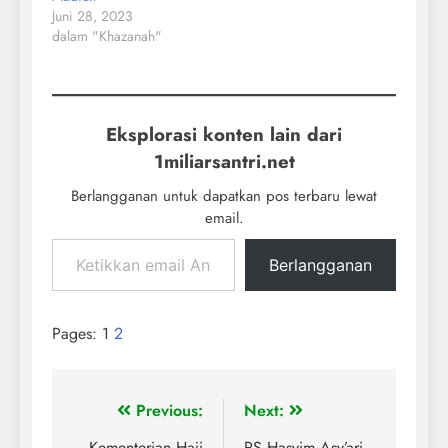
Juni 28, 2023
dalam "Khazanah"
Eksplorasi konten lain dari
1miliarsantri.net
Berlangganan untuk dapatkan pos terbaru lewat
email.
Berlangganan
Pages:
1
2
Previous:
Next:
Kementerian Haji
RS Hasyim Asy’ari