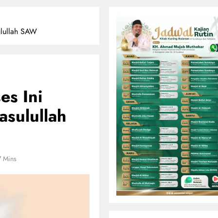
ulullah SAW
es Ini
asulullah
7 Mins