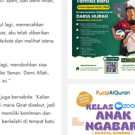
unci Syam, dan demi Allah,
kul lagi, memecahkan
bar, aku telah diberikan
ta-kota dan melihat istana
lagi, merobohkan sisa
i ke Yaman. Demi Allah,
 ini.”
juga bersabda: ‘Kalian
 mana Qirat disebut, jadi
a memiliki komitmen dan
ki berkelahi di tempat batu