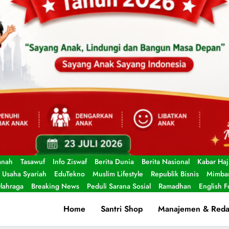
anah
Tasawuf
Info Ziswaf
Berita Dunia
Berita Nasional
Kabar Haj
Usaha Syariah
EduTekno
Muslim Lifestyle
Republik Bisnis
Mimbar
lahraga
Breaking News
Peduli Sarana Sosial
Ramadhan
English 
Home
Santri Shop
Manajemen & Reda