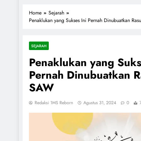
1miliarsantri.net
Santri Indonesia Menyapa Dunia
Home
Sejarah
Penaklukan yang Sukses Ini Pernah Dinubuatkan Ras
SEJARAH
Penaklukan yang Suks
Pernah Dinubuatkan R
SAW
Redaksi 1MS Reborn
Agustus 31, 2024
0