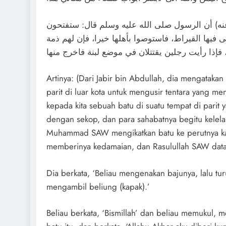
نه) أن الرسول صلى الله عليه وسلم قال: ستفتحون
ها القيراط، فاستوصوا بأهلها خيرا، فإن لهم ذمة
Artinya: (Dari Jabir bin Abdullah, dia mengataka
parit di luar kota untuk mengusir tentara yang m
kepada kita sebuah batu di suatu tempat di parit y
dengan sekop, dan para sahabatnya begitu kelel
Muhammad SAW mengikatkan batu ke perutnya ka
memberinya kedamaian, dan Rasulullah SAW dat
Dia berkata, ‘Beliau mengenakan bajunya, lalu tu
mengambil beliung (kapak).’
Beliau berkata, ‘Bismillah’ dan beliau memukul, 