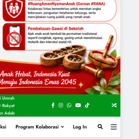
i Umrah
 Rakyat
For Adab
ksi
Program Kolaborasi
Log In