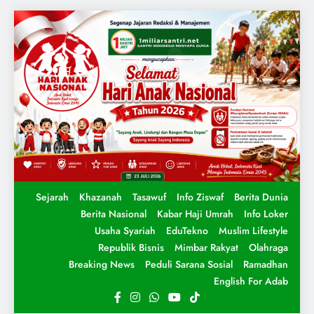
Sejarah
Khazanah
Tasawuf
Info Ziswaf
Berita Dunia
Berita Nasional
Kabar Haji Umrah
Info Loker
Usaha Syariah
EduTekno
Muslim Lifestyle
Republik Bisnis
Mimbar Rakyat
Olahraga
Breaking News
Peduli Sarana Sosial
Ramadhan
English For Adab