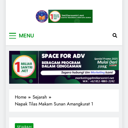
1miliarsantri.net
Santri Indonesia Menyapa Dunia
MENU
Home
Sejarah
Napak Tilas Makam Sunan Amangkurat 1
SEJARAH