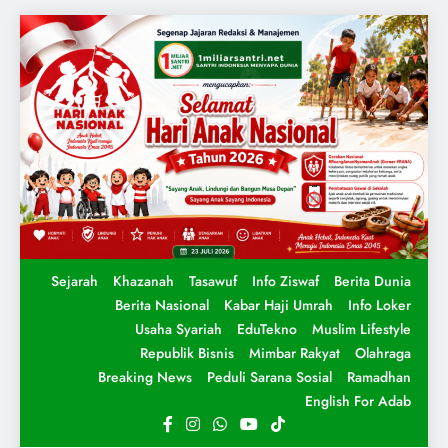
Sejarah
Khazanah
Tasawuf
Info Ziswaf
Berita Dunia
Berita Nasional
Kabar Haji Umrah
Info Loker
Usaha Syariah
EduTekno
Muslim Lifestyle
Republik Bisnis
Mimbar Rakyat
Olahraga
Breaking News
Peduli Sarana Sosial
Ramadhan
English For Adab