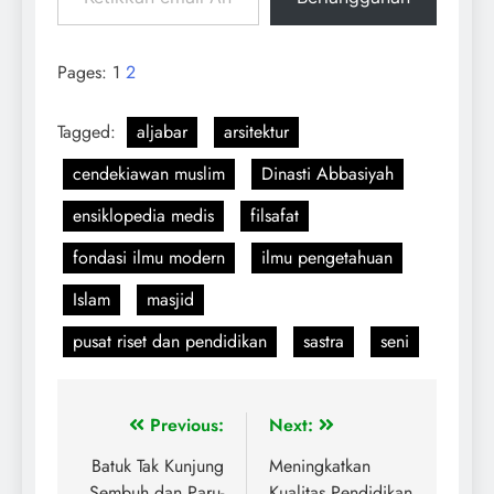
Pages:
1
2
Tagged:
aljabar
arsitektur
cendekiawan muslim
Dinasti Abbasiyah
ensiklopedia medis
filsafat
fondasi ilmu modern
ilmu pengetahuan
Islam
masjid
pusat riset dan pendidikan
sastra
seni
Previous:
Next:
Batuk Tak Kunjung
Meningkatkan
Sembuh dan Paru-
Kualitas Pendidikan