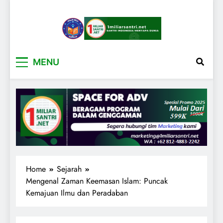
1miliarsantri.net
Santri Indonesia Menyapa Dunia
MENU
Home
Sejarah
Mengenal Zaman Keemasan Islam: Puncak
Kemajuan Ilmu dan Peradaban