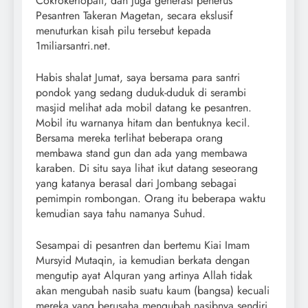
Cokrokertopati, dan juga generasi penerus
Pesantren Takeran Magetan, secara ekslusif
menuturkan kisah pilu tersebut kepada
1miliarsantri.net.
Habis shalat Jumat, saya bersama para santri
pondok yang sedang duduk-duduk di serambi
masjid melihat ada mobil datang ke pesantren.
Mobil itu warnanya hitam dan bentuknya kecil.
Bersama mereka terlihat beberapa orang
membawa stand gun dan ada yang membawa
karaben. Di situ saya lihat ikut datang seseorang
yang katanya berasal dari Jombang sebagai
pemimpin rombongan. Orang itu beberapa waktu
kemudian saya tahu namanya Suhud.
Sesampai di pesantren dan bertemu Kiai Imam
Mursyid Mutaqin, ia kemudian berkata dengan
mengutip ayat Alquran yang artinya Allah tidak
akan mengubah nasib suatu kaum (bangsa) kecuali
mereka yang berusaha mengubah nasibnya sendiri.