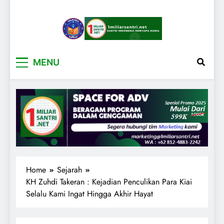
1miliarsantri.net
Santri Indonesia Menyapa Dunia
MENU
Home
Sejarah
KH Zuhdi Takeran : Kejadian Penculikan Para Kiai
Selalu Kami Ingat Hingga Akhir Hayat