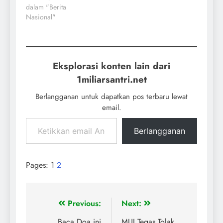
dalam "Berita
Nasional"
Eksplorasi konten lain dari
1miliarsantri.net
Berlangganan untuk dapatkan pos terbaru lewat
email.
Berlangganan
Pages:
1
2
Previous:
Next:
Baca Doa ini
MUI Tegas Tolak