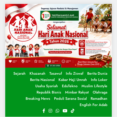
Sejarah
Khazanah
Tasawuf
Info Ziswaf
Berita Dunia
Berita Nasional
Kabar Haji Umrah
Info Loker
Usaha Syariah
EduTekno
Muslim Lifestyle
Republik Bisnis
Mimbar Rakyat
Olahraga
Breaking News
Peduli Sarana Sosial
Ramadhan
English For Adab