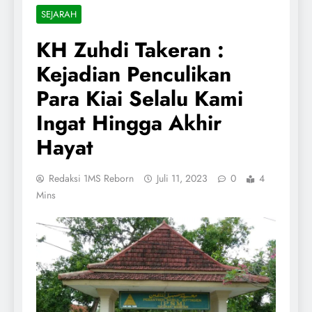
SEJARAH
KH Zuhdi Takeran :
Kejadian Penculikan
Para Kiai Selalu Kami
Ingat Hingga Akhir
Hayat
Redaksi 1MS Reborn
Juli 11, 2023
0
4
Mins