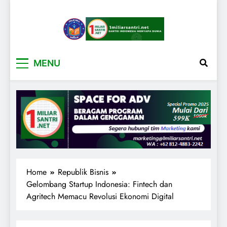
1miliarsantri.net
Santri Indonesia Menyapa Dunia
MENU
Home
Republik Bisnis
Gelombang Startup Indonesia: Fintech dan
Agritech Memacu Revolusi Ekonomi Digital