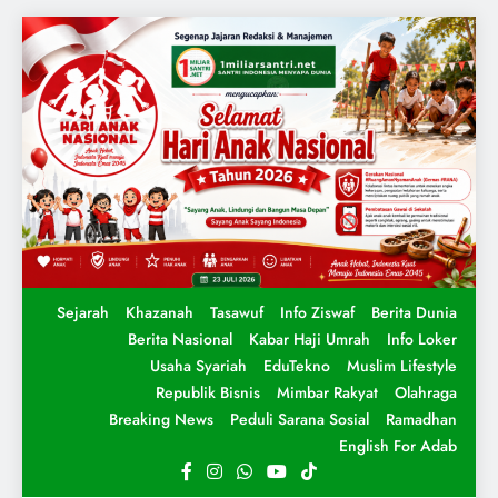
Sejarah
Khazanah
Tasawuf
Info Ziswaf
Berita Dunia
Berita Nasional
Kabar Haji Umrah
Info Loker
Usaha Syariah
EduTekno
Muslim Lifestyle
Republik Bisnis
Mimbar Rakyat
Olahraga
Breaking News
Peduli Sarana Sosial
Ramadhan
English For Adab