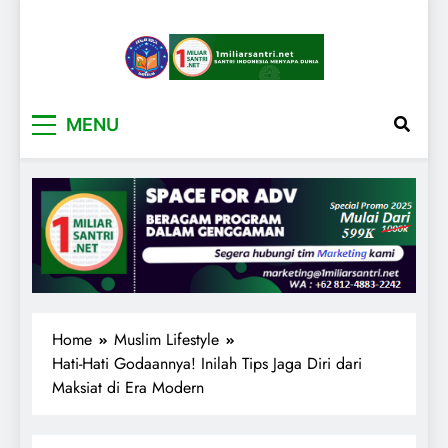
1miliarsantri.net
Santri Indonesia Menyapa Dunia
MENU
Home
Muslim Lifestyle
Hati-Hati Godaannya! Inilah Tips Jaga Diri dari
Maksiat di Era Modern