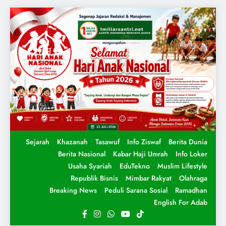
Sejarah
Khazanah
Tasawuf
Info Ziswaf
Berita Dunia
Berita Nasional
Kabar Haji Umrah
Info Loker
Usaha Syariah
EduTekno
Muslim Lifestyle
Republik Bisnis
Mimbar Rakyat
Olahraga
Breaking News
Peduli Sarana Sosial
Ramadhan
English For Adab