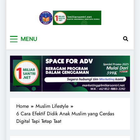
1miliarsantri.net
Santri Indonesia Menyapa Dunia
MENU
Home
Muslim Lifestyle
6 Cara Efektif Didik Anak Muslim yang Cerdas
Digital Tapi Tetap Taat