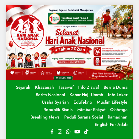
Sejarah
Khazanah
Tasawuf
Info Ziswaf
Berita Dunia
Berita Nasional
Kabar Haji Umrah
Info Loker
Usaha Syariah
EduTekno
Muslim Lifestyle
Republik Bisnis
Mimbar Rakyat
Olahraga
Breaking News
Peduli Sarana Sosial
Ramadhan
English For Adab