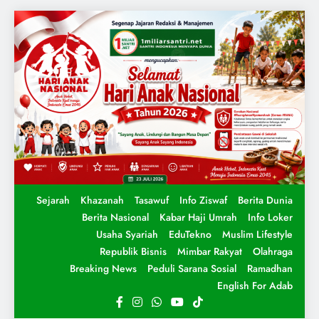
Sejarah
Khazanah
Tasawuf
Info Ziswaf
Berita Dunia
Berita Nasional
Kabar Haji Umrah
Info Loker
Usaha Syariah
EduTekno
Muslim Lifestyle
Republik Bisnis
Mimbar Rakyat
Olahraga
Breaking News
Peduli Sarana Sosial
Ramadhan
English For Adab