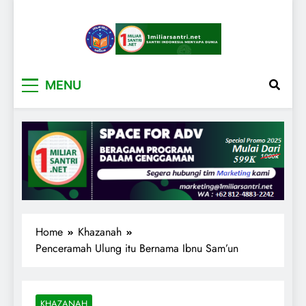
1miliarsantri.net
Santri Indonesia Menyapa Dunia
MENU
Home
Khazanah
Penceramah Ulung itu Bernama Ibnu Sam’un
KHAZANAH