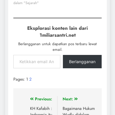
dalam "Sejarah"
Eksplorasi konten lain dari
1miliarsantri.net
Berlangganan untuk dapatkan pos terbaru lewat
email.
Berlangganan
Pages:
1
2
Previous:
Next:
KH Kafabih :
Bagaimana Hukum
Indonesia itu
Wudlu didalam