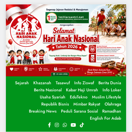
Sejarah
Khazanah
Tasawuf
Info Ziswaf
Berita Dunia
Berita Nasional
Kabar Haji Umrah
Info Loker
Usaha Syariah
EduTekno
Muslim Lifestyle
Republik Bisnis
Mimbar Rakyat
Olahraga
Breaking News
Peduli Sarana Sosial
Ramadhan
English For Adab