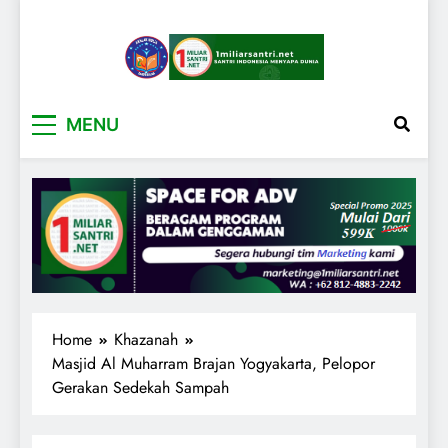
1miliarsantri.net
Santri Indonesia Menyapa Dunia
MENU
Home
Khazanah
Masjid Al Muharram Brajan Yogyakarta, Pelopor
Gerakan Sedekah Sampah