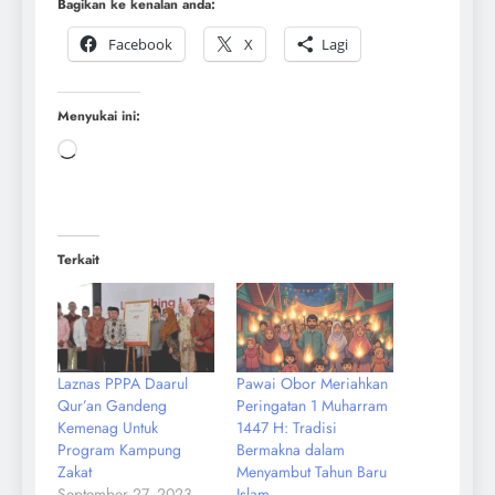
Bagikan ke kenalan anda:
Facebook
X
Lagi
Menyukai ini:
Terkait
Laznas PPPA Daarul
Pawai Obor Meriahkan
Qur’an Gandeng
Peringatan 1 Muharram
Kemenag Untuk
1447 H: Tradisi
Program Kampung
Bermakna dalam
Zakat
Menyambut Tahun Baru
September 27, 2023
Islam