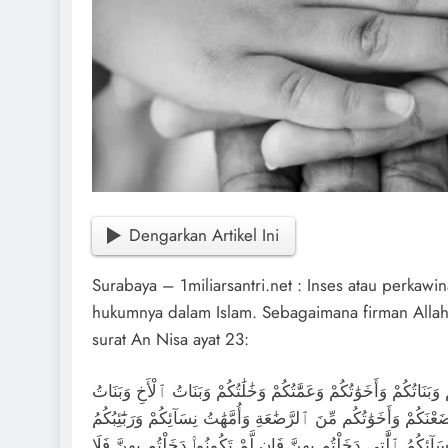
Dengarkan Artikel Ini
Surabaya – 1miliarsantri.net : Inses atau perkaw
hukumnya dalam Islam. Sebagaimana firman All
surat An Nisa ayat 23:
 وَبَنَاتُكُمْ وَأَخَوَٰتُكُمْ وَعَمَّٰتُكُمْ وَخَٰلَٰتُكُمْ وَبَنَاتُ ٱلْأَخِ وَبَنَاتُ
َعْنَكُمْ وَأَخَوَٰتُكُم مِّنَ ٱلرَّضَٰعَةِ وَأُمَّهَٰتُ نِسَآئِكُمْ وَرَبَٰٓئِبُكُمُ
ِكُمُ ٱلَّٰتِى دَخَلْتُم بِهِنَّ فَإِن لَّمْ تَكُونُوا۟ دَخَلْتُم بِهِنَّ فَلَا