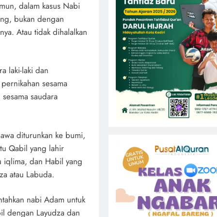
amun, dalam kasus Nabi
lang, bukan dengan
a. Atau tidak dihalalkan
 laki-laki dan
 pernikahan sesama
n sesama saudara
awa diturunkan ke bumi,
tu Qabil yang lahir
 iqlima, dan Habil yang
za atau Labuda.
intahkan nabi Adam untuk
bil dengan Layudza dan