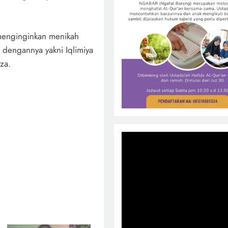
a menginginkan menikah
dengannya yakni Iqlimiya
za.