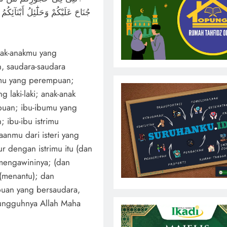
جُنَاحَ عَلَيْكُمْ وَحَلَٰٓئِلُ أَبْنَآئِكُ
nak-anakmu yang
 saudara-saudara
mu yang perempuan;
 laki-laki; anak-anak
uan; ibu-ibumu yang
ibu-ibu istrimu
aanmu dari isteri yang
r dengan istrimu itu (dan
mengawininya; (dan
 (menantu); dan
uan yang bersaudara,
sungguhnya Allah Maha