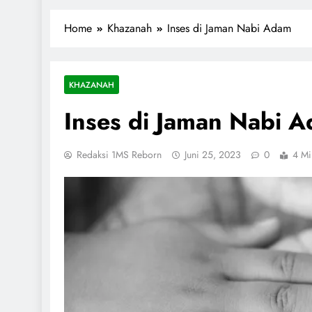
1miliarsantri.net
Santri Indonesia Menyapa Dunia
Home
Khazanah
Inses di Jaman Nabi Adam
KHAZANAH
Inses di Jaman Nabi 
Redaksi 1MS Reborn
Juni 25, 2023
0
4 Mi