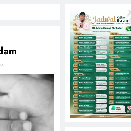
Adam
ns