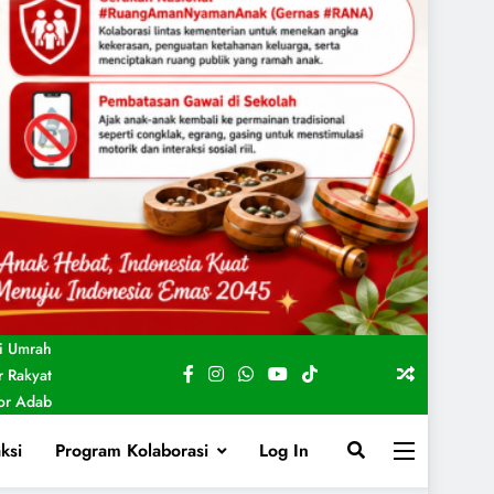
i Umrah
 Rakyat
For Adab
ksi
Program Kolaborasi
Log In