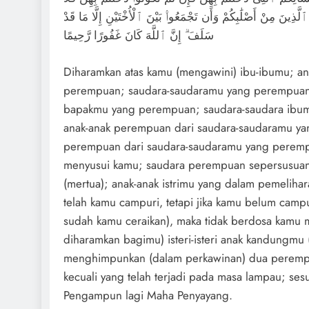
مُ ٱلَّذِينَ مِنْ أَصْلَٰبِكُمْ وَأَن تَجْمَعُوا۟ بَيْنَ ٱلْأُخْتَيْنِ إِلَّا مَا قَدْ
سَلَفَ ۗ إِنَّ ٱللَّهَ كَانَ غَفُورًا رَّحِيمًا
Diharamkan atas kamu (mengawini) ibu-ibumu; a
perempuan; saudara-saudaramu yang perempuan,
bapakmu yang perempuan; saudara-saudara ibu
anak-anak perempuan dari saudara-saudaramu yang
perempuan dari saudara-saudaramu yang peremp
menyusui kamu; saudara perempuan sepersusuan; 
(mertua); anak-anak istrimu yang dalam pemelihar
telah kamu campuri, tetapi jika kamu belum campu
sudah kamu ceraikan), maka tidak berdosa kamu 
diharamkan bagimu) isteri-isteri anak kandungmu
menghimpunkan (dalam perkawinan) dua peremp
kecuali yang telah terjadi pada masa lampau; se
Pengampun lagi Maha Penyayang.