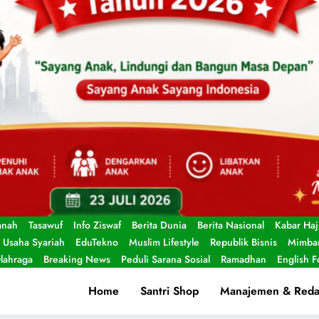
anah
Tasawuf
Info Ziswaf
Berita Dunia
Berita Nasional
Kabar Haj
Usaha Syariah
EduTekno
Muslim Lifestyle
Republik Bisnis
Mimbar
lahraga
Breaking News
Peduli Sarana Sosial
Ramadhan
English 
Home
Santri Shop
Manajemen & Reda