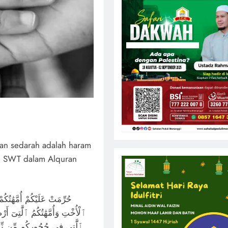
inan sedarah adalah haram
ah SWT dalam Alquran
حُرِّمَتْ عَلَيْكُمْ أُمَّهَٰتُكُمْ
ٱلْأُخْتِ وَأُمَّهَٰتُكُمُ ٱلَّٰتِىٓ أَرْض
ٱلَّٰتِى فِى حُجُورِكُم مِّن نِّسَآئ