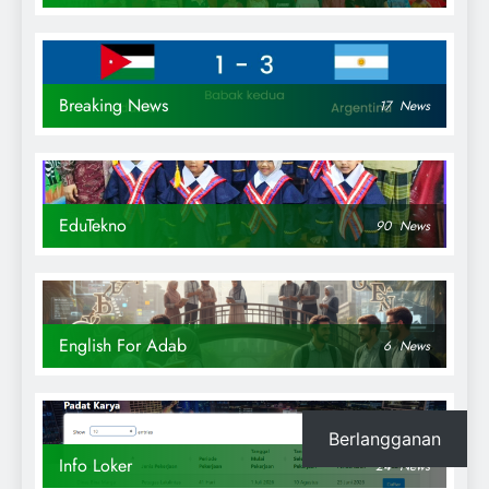
Breaking News
17
News
EduTekno
90
News
English For Adab
6
News
Berlangganan
Info Loker
24
News