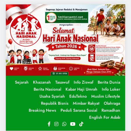
Sejarah
Khazanah
Tasawuf
Info Ziswaf
Berita Dunia
Berita Nasional
Kabar Haji Umrah
Info Loker
Usaha Syariah
EduTekno
Muslim Lifestyle
Republik Bisnis
Mimbar Rakyat
Olahraga
Breaking News
Peduli Sarana Sosial
Ramadhan
English For Adab