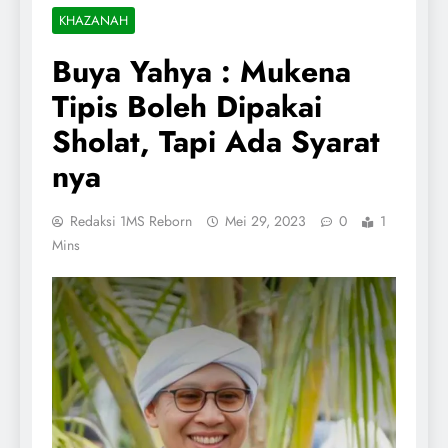
KHAZANAH
Buya Yahya : Mukena
Tipis Boleh Dipakai
Sholat, Tapi Ada Syarat
nya
Redaksi 1MS Reborn
Mei 29, 2023
0
1
Mins