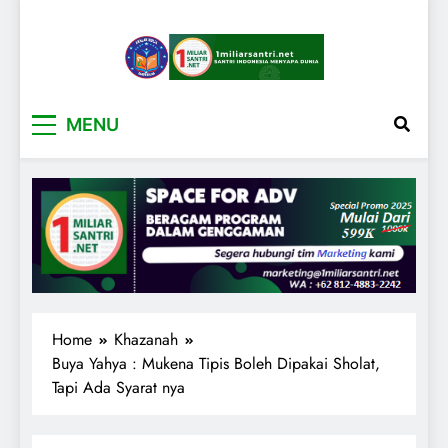
1miliarsantri.net
Santri Indonesia Menyapa Dunia
MENU
Home
Khazanah
Buya Yahya : Mukena Tipis Boleh Dipakai Sholat,
Tapi Ada Syarat nya