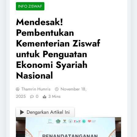
INFO ZISWAF
Mendesak!
Pembentukan
Kementerian Ziswaf
untuk Penguatan
Ekonomi Syariah
Nasional
Thamrin Humris
November 18,
2025
0
3 Mins
Dengarkan Artikel Ini