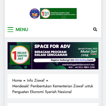
1miliarsantri.net
Santri Indonesia Menyapa Dunia
MENU
Home
Info Ziswaf
Mendesak! Pembentukan Kementerian Ziswaf untuk
Penguatan Ekonomi Syariah Nasional