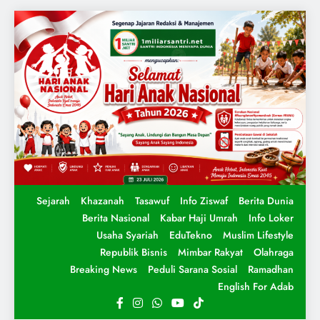
Sejarah
Khazanah
Tasawuf
Info Ziswaf
Berita Dunia
Berita Nasional
Kabar Haji Umrah
Info Loker
Usaha Syariah
EduTekno
Muslim Lifestyle
Republik Bisnis
Mimbar Rakyat
Olahraga
Breaking News
Peduli Sarana Sosial
Ramadhan
English For Adab