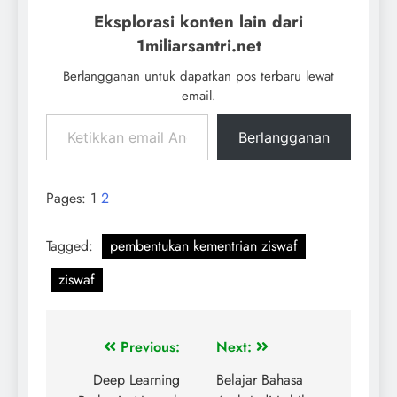
Eksplorasi konten lain dari
1miliarsantri.net
Berlangganan untuk dapatkan pos terbaru lewat
email.
Berlangganan
Pages:
1
2
Tagged:
pembentukan kementrian ziswaf
ziswaf
Previous:
Next:
Deep Learning
Belajar Bahasa